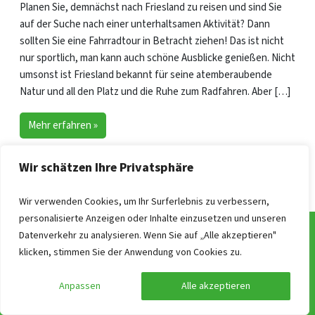
Planen Sie, demnächst nach Friesland zu reisen und sind Sie
auf der Suche nach einer unterhaltsamen Aktivität? Dann
sollten Sie eine Fahrradtour in Betracht ziehen! Das ist nicht
nur sportlich, man kann auch schöne Ausblicke genießen. Nicht
umsonst ist Friesland bekannt für seine atemberaubende
Natur und all den Platz und die Ruhe zum Radfahren. Aber […]
Mehr erfahren »
Wir schätzen Ihre Privatsphäre
Seitennavigation
Aktuelle Seite
Seite
Seite
1
2
3
Wir verwenden Cookies, um Ihr Surferlebnis zu verbessern,
personalisierte Anzeigen oder Inhalte einzusetzen und unseren
Datenverkehr zu analysieren. Wenn Sie auf „Alle akzeptieren"
klicken, stimmen Sie der Anwendung von Cookies zu.
Häufig gestellte Fragen
Anpassen
Alle akzeptieren
Unsere Vorgehensweise
Preise der Gruppenunterkünfte