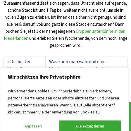
Zusammenfassend lässt sich sagen, dass Utrecht eine aufregende,
schöne Stadt ist und 1 Tag bei weitem nicht ausreicht, um sie in
vollen Zügen zu erleben. Ist Ihnen das sicher nicht genug und sind
alle heiß darauf, voll und ganz in diese Stadt einzutauchen? Dann
buchen Sie jetzt 1 der nahegelegenen
Gruppenunterkünfte in den
Niederlanden
und erleben Sie ein Wochenende, von dem noch lange
gesprochen wird.
Die besten
Was kann man während eines
Strandbars an
Wochenendausflugs in Arnheim
der
unternehmen? Schauen Sie sich diese
Wir schätzen Ihre Privatsphäre
niederländischen
Tipps an
Küste
Wir verwenden Cookies, um Ihr Surferlebnis zu verbessern,
personalisierte Anzeigen oder Inhalte einzusetzen und unseren
Datenverkehr zu analysieren. Wenn Sie auf „Alle akzeptieren"
klicken, stimmen Sie der Anwendung von Cookies zu.
Häufig gestellte Fragen
Anpassen
Alle akzeptieren