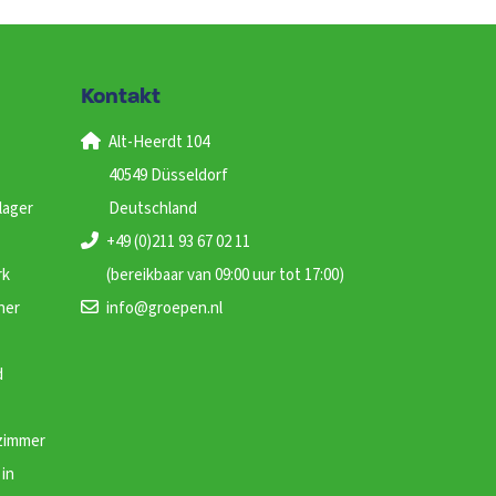
Kontakt
Alt-Heerdt 104
40549 Düsseldorf
lager
Deutschland
+49 (0)211 93 67 02 11
rk
(bereikbaar van 09:00 uur tot 17:00)
ner
info@groepen.nl
d
zimmer
in