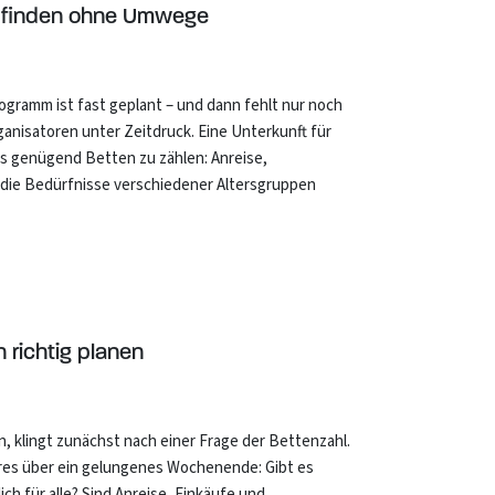
ug finden ohne Umwege
ogramm ist fast geplant – und dann fehlt nur noch
anisatoren unter Zeitdruck. Eine Unterkunft für
ls genügend Betten zu zählen: Anreise,
die Bedürfnisse verschiedener Altersgruppen
richtig planen
, klingt zunächst nach einer Frage der Bettenzahl.
eres über ein gelungenes Wochenende: Gibt es
ch für alle? Sind Anreise, Einkäufe und