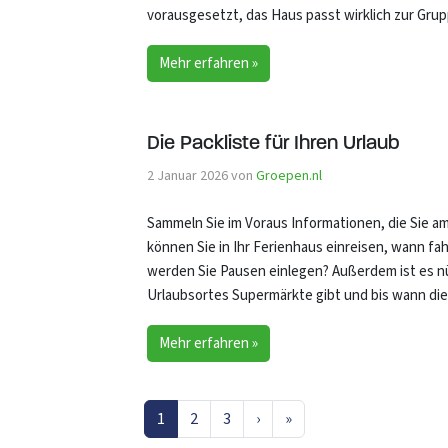
vorausgesetzt, das Haus passt wirklich zur Gr
Mehr erfahren »
Die Packliste für Ihren Urlaub
2 Januar 2026
von
Groepen.nl
Sammeln Sie im Voraus Informationen, die Sie a
können Sie in Ihr Ferienhaus einreisen, wann fah
werden Sie Pausen einlegen? Außerdem ist es nüt
Urlaubsortes Supermärkte gibt und bis wann di
Mehr erfahren »
Aktuelle Seite
Seite
Seite
1
2
3
›
»