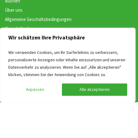
Buchen
Über uns
Allgemeine Geschäftsbedingungen
Newsletter!
Wir schätzen Ihre Privatsphäre
ANWB Unterwegs App
Ferien & Feiertage in Deutschland
Wir verwenden Cookies, um Ihr Surferlebnis zu verbessern,
Works at Gruppenurlaub-Holland.de
personalisierte Anzeigen oder Inhalte einzusetzen und unseren
Datenverkehr zu analysieren. Wenn Sie auf „Alle akzeptieren"
Suchen nach Thema
klicken, stimmen Sie der Anwendung von Cookies zu.
Barrierefreies Gruppenhaus Niederlande finden
Anpassen
Alle akzeptieren
Gruppenunterkünfte für Klassenlager und Schulgruppen
Gruppenhaus an einem Ferienpark
Top 10 Gruppenunterkünfte in einer Stadt
Ferienhaus mieten mit dem Hund
Große Ferienhäuser