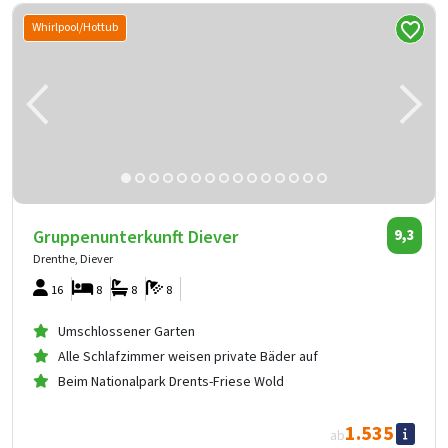
Whirlpool/Hottub
Gruppenunterkunft Diever
9,3
Drenthe, Diever
16
8
8
8
Umschlossener Garten
Alle Schlafzimmer weisen private Bäder auf
Beim Nationalpark Drents-Friese Wold
1.535
ab