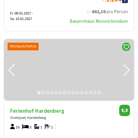
ab
602
,30
pro Person
ab
Fr. 08.01.2027 -
So. 10.01.2027
Bauernhäus Monnickendam
Whirlpool/Hottub
Ferienhof Hardenberg
8,8
Overijssel, Hardenberg
10
5
1
1