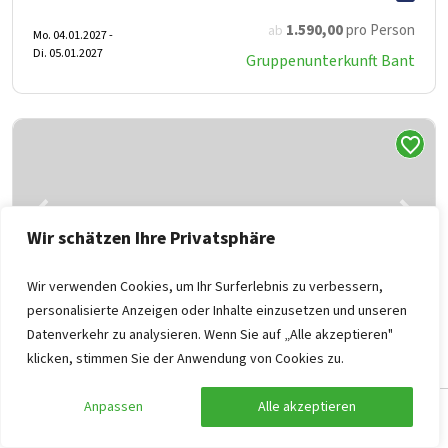
1.590
,00
pro Person
ab
Mo. 04.01.2027 -
Di. 05.01.2027
Gruppenunterkunft Bant
Wir schätzen Ihre Privatsphäre
Wir verwenden Cookies, um Ihr Surferlebnis zu verbessern,
personalisierte Anzeigen oder Inhalte einzusetzen und unseren
Datenverkehr zu analysieren. Wenn Sie auf „Alle akzeptieren"
Gruppenunterkunft Bant
9,5
klicken, stimmen Sie der Anwendung von Cookies zu.
Flevoland, Bant
Anpassen
Alle akzeptieren
24
12
4
4
4
Suche anpassen
Filter anzeigen
Aussicht und Terrasse auf großem Teich