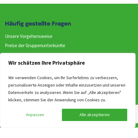
Häufig gestellte Fragen
Unsere Vorgehensweise
Preise der Gruppenunterkünfte
Wie kann ich reservieren
Wir schätzen Ihre Privatsphäre
Stornierung
Unverbindliche Option
Wir verwenden Cookies, um Ihr Surferlebnis zu verbessern,
Adressen
personalisierte Anzeigen oder Inhalte einzusetzen und unseren
Rundum-Versorgung für Ihrer Gruppe
Datenverkehr zu analysieren. Wenn Sie auf „Alle akzeptieren"
klicken, stimmen Sie der Anwendung von Cookies zu.
Kontakt
Anpassen
Alle akzeptieren
Website
Buchen