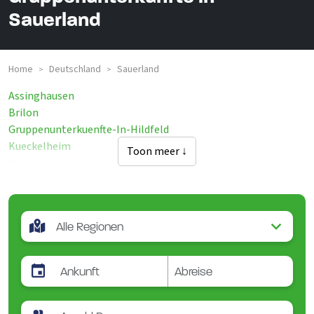
Sauerland
Home
Deutschland
Sauerland
>
>
Assinghausen
Brilon
Gruppenunterkuenfte-In-Hildfeld
Kueckelheim
Toon meer ↓
Langewiese
Marsberg-Am-Diemelsee
Medebach
Messinghausen-Brilon
Neuastenberg
Niedersfeld
Niedersorpe
Oberrarbach
Olsberg-Assinghausen