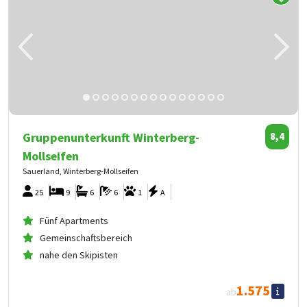
Gruppenunterkunft Winterberg-
8,4
Mollseifen
Sauerland, Winterberg-Mollseifen
25
9
6
6
1
A
Fünf Apartments
Gemeinschaftsbereich
nahe den Skipisten
1.575
ab