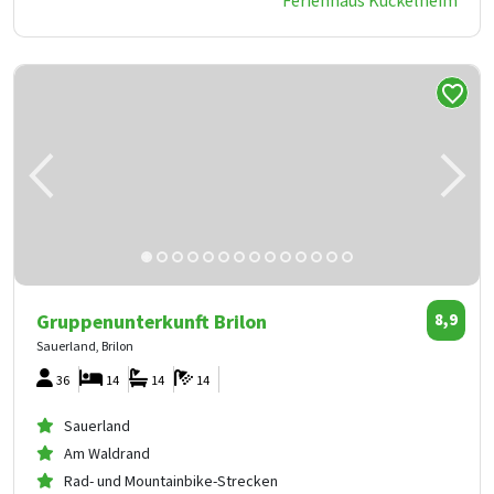
Ferienhaus Kückelheim
Gruppenunterkunft Brilon
8,9
Sauerland, Brilon
36
14
14
14
Sauerland
Am Waldrand
Rad- und Mountainbike-Strecken