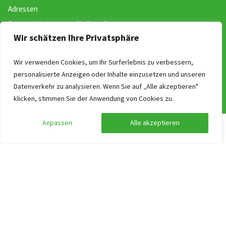
Adressen
Rundum-Versorgung für Ihrer Gruppe
Wir schätzen Ihre Privatsphäre
Kontakt
Wir verwenden Cookies, um Ihr Surferlebnis zu verbessern,
Website
personalisierte Anzeigen oder Inhalte einzusetzen und unseren
Datenverkehr zu analysieren. Wenn Sie auf „Alle akzeptieren"
Buchen
klicken, stimmen Sie der Anwendung von Cookies zu.
Über uns
Allgemeine Geschäftsbedingungen
Anpassen
Alle akzeptieren
Suche anpassen
Filter anzeigen
Newsletter!
ANWB Unterwegs App
Ferien & Feiertage in Deutschland
Works at Gruppenurlaub-Holland.de
Suchen nach Thema