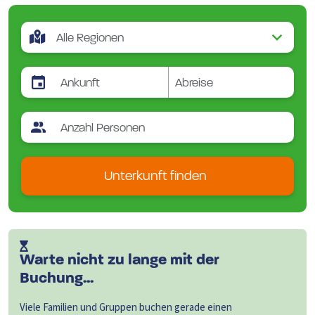
Foiano-Della-Chiana
Guardistallo
Lari
Massa-Marittima-Gr
Montaione
Montecastelli-Pisano
Montecatini-Val-Di-Cecina
Montelupo-Fiorentino
Murlo
Palaia
Peccioli
Unterkunft finden
Pienza
Rignano-Sullarno
San-Casciano-Dei-Bagni
Sassetta
Warte nicht zu lange mit der
Buchung...
Viele Familien und Gruppen buchen gerade einen