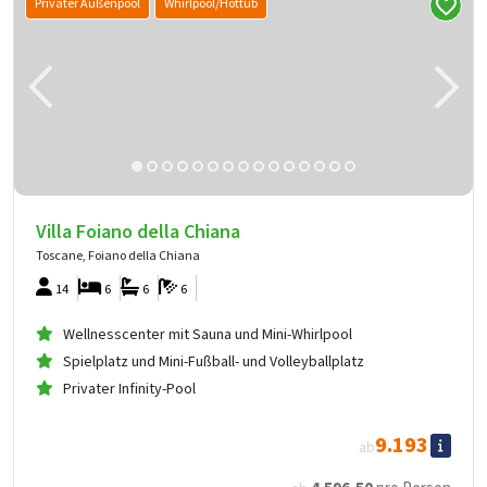
Privater Außenpool
Whirlpool/Hottub
Villa Foiano della Chiana
Toscane, Foiano della Chiana
14
6
6
6
Wellnesscenter mit Sauna und Mini-Whirlpool
Spielplatz und Mini-Fußball- und Volleyballplatz
Privater Infinity-Pool
9.193
ab