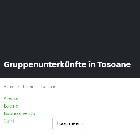
Gruppenunterkünfte in Toscane
Home
Italien
Toscane
>
>
Arezzo
Bucine
Buonconvento
Calci
Toon meer ↓
Castiglion-Fiorentino
Cortona