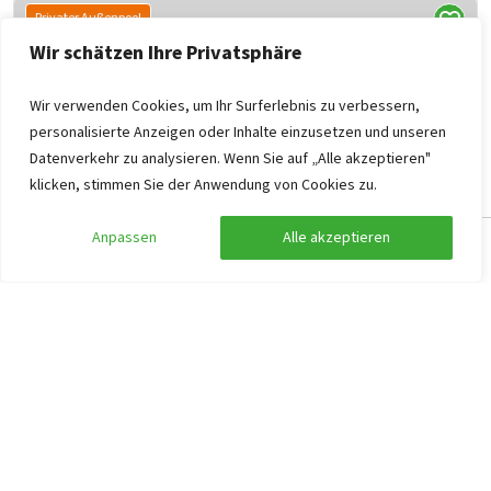
Privater Außenpool
Wir schätzen Ihre Privatsphäre
Wir verwenden Cookies, um Ihr Surferlebnis zu verbessern,
personalisierte Anzeigen oder Inhalte einzusetzen und unseren
Datenverkehr zu analysieren. Wenn Sie auf „Alle akzeptieren"
klicken, stimmen Sie der Anwendung von Cookies zu.
Anpassen
Alle akzeptieren
Villa Sassetta
Suche anpassen
Filter anzeigen
Toscane, Sassetta
15
6
4
4
2
Privater Pool
Bewaldeter Bereich
Grill
2.412
ab