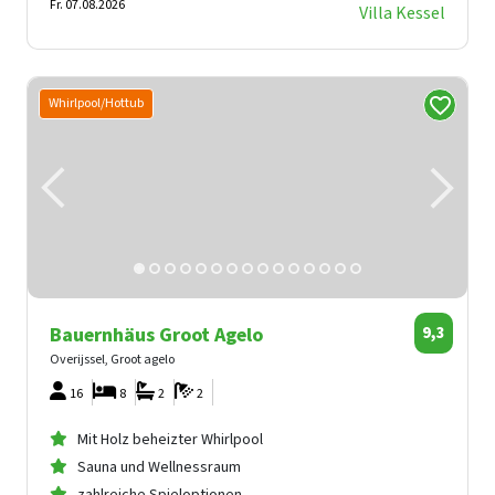
Fr. 07.08.2026
Villa Kessel
Whirlpool/Hottub
Bauernhäus Groot Agelo
9,3
Overijssel, Groot agelo
16
8
2
2
Mit Holz beheizter Whirlpool
Sauna und Wellnessraum
zahlreiche Spieloptionen