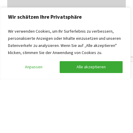
Wir schätzen Ihre Privatsphäre
Wir verwenden Cookies, um Ihr Surferlebnis zu verbessern,
personalisierte Anzeigen oder Inhalte einzusetzen und unseren
Datenverkehr zu analysieren. Wenn Sie auf „Alle akzeptieren"
klicken, stimmen Sie der Anwendung von Cookies zu.
Villa Aalten
9,0
Gelderland, Aalten
Anpassen
Alle akzeptieren
Suche anpassen
Filter anzeigen
20
8
8
8
1
Privater beheizter Swimmingpool
Wellnessraum mit Sauna
Kamin
3.352
ab
1.676
,20
pro Person
ab
Mo. 02.11.2026 -
Fr. 06.11.2026