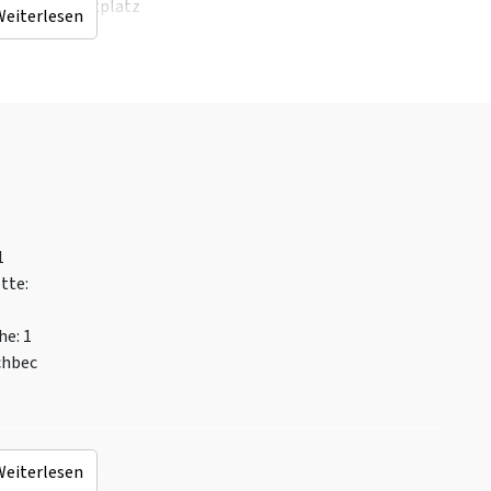
Sportplatz
Weiterlesen
Trampolin
et
Entfernungen zu
Barrierefreiheit
Wald & Heide
: < 10 km
Max. Anzahl der
Freizeitgewässer
Rollstuhlfahrer
: 2
1
(km)
: < 1 km
Anzahl Duschstühle
: 1
ette
:
Einkaufsmöglichkeite
Türbreite angepasst
n
: < 1 km
Heber
he
: 1
Sauna (km)
: < 1 km
Geeignet für
chbec
mer
Bushaltestelle
: < 1
Rollstuhlfahrer
km
Ohne Schwelle
Hallenbad
: < 10 km
Angepasste
Bahnhof
: < 10 km
Sanitäranlagen
Weiterlesen
Golfplatz
: < 10 km