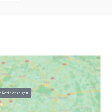
Schlafzimmer 04
Rest
Wellness
Dusche
: 1
Jetzt nur noch 25 %
Außenpool
Waschbecken
: 1
Anzahlung
Whirlpool/Hottub
Toilette
: 1
Sauna
Einzelbett
: 2
r Karte anzeigen