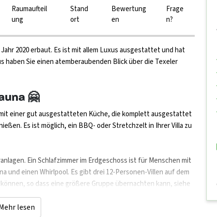
Raumaufteil
Stand
Bewertung
Frage
ung
ort
en
n?
 Jahr 2020 erbaut. Es ist mit allem Luxus ausgestattet und hat
aus haben Sie einen atemberaubenden Blick über die Texeler
Sauna 🤗
mit einer gut ausgestatteten Küche, die komplett ausgestattet
eßen. Es ist möglich, ein BBQ- oder Stretchzelt in Ihrer Villa zu
ranlagen. Ein Schlafzimmer im Erdgeschoss ist für Menschen mit
una und einen Whirlpool. Es gibt drei 12-Personen-Villen auf dem
können, so dass eine größere Gruppe übernachten kann, siehe
Mehr lesen