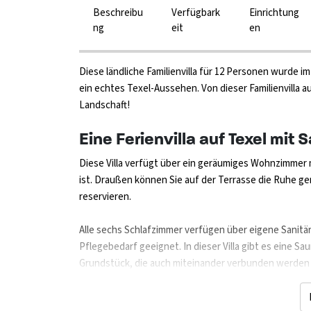
Beschreibu
Verfügbark
Einrichtung
ng
eit
en
Diese ländliche Familienvilla für 12 Personen wurde im
ein echtes Texel-Aussehen. Von dieser Familienvilla 
Landschaft!
Eine Ferienvilla auf Texel mit 
Diese Villa verfügt über ein geräumiges Wohnzimmer 
ist. Draußen können Sie auf der Terrasse die Ruhe geni
reservieren.
Alle sechs Schlafzimmer verfügen über eigene Sanitä
Pflegebedarf geeignet. In dieser Villa gibt es eine Sa
Grundstück, die auch miteinander verbunden werden 
DNB-1779 und DNB-1780.