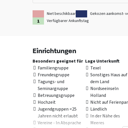
Niet beschikbaar
Gekozen aankomst- v
Verfügbarer Ankunftstag
Einrichtungen
Besonders geeignet für
Lage Unterkunft
Familiengruppe
Texel
Freundesgruppe
Sonstiges Haus auf
Tagungs- und
dem Land
Seminargruppe
Nordseeinseln
Betreuungsgruppe
Holland
Hochzeit
Nicht auf Ferienpa
Jugendgruppen <25
Ländlich
Jahren nicht erlaubt
In der Nähe des
Vereine - In Absprache
Meeres