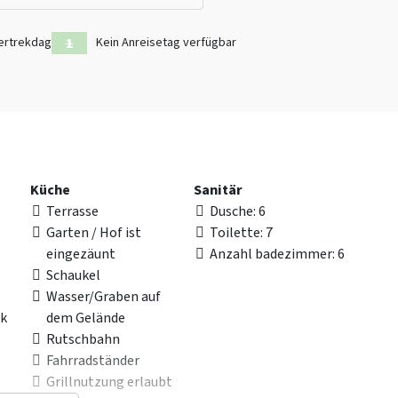
ertrekdag
Kein Anreisetag verfügbar
Küche
Sanitär
Terrasse
Dusche
: 6
Garten / Hof ist
Toilette
: 7
eingezäunt
Anzahl badezimmer
: 6
Schaukel
Wasser/Graben auf
rk
dem Gelände
Rutschbahn
Fahrradständer
Grillnutzung erlaubt