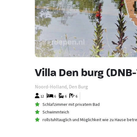
Villa Den burg (DNB
Noord-Holland, Den Burg
12
6
6
6
Schlafzimmer mit privatem Bad
Schwimmteich
rollstuhltauglich und Möglichkeit wie zu Hause bet