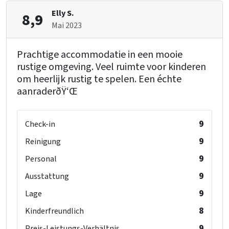
Elly S.
8,9
Mai 2023
Prachtige accommodatie in een mooie
rustige omgeving. Veel ruimte voor kinderen
om heerlijk rustig te spelen. Een échte
aanraderðŸ‘Œ
9
Check-in
9
Reinigung
9
Personal
9
Ausstattung
9
Lage
8
Kinderfreundlich
9
Preis-Leistungs-Verhältnis