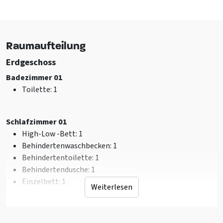
Garten / Hof ist eingezäunt
Schaukel
Wasser/Graben auf dem Gelände
Rutschbahn
Raumaufteilung
Fahrradständer
Grillnutzung erlaubt
Erdgeschoss
Sportplatz
Badezimmer 01
Trampolin
Toilette
: 1
Sanitär
Toilette
: 7
Schlafzimmer 01
Anzahl badezimmer
: 6
High-Low -Bett
: 1
Dusche
: 6
Behindertenwaschbecken
: 1
Behindertentoilette
: 1
Einrichtung (Innen)
Behindertendusche
: 1
Sitzecke
Einzelbett
: 1
Weiterlesen
Overhead-Bildschirm
Herd
: Houtkachel
Etage 1
Brennholz zur Verfügung