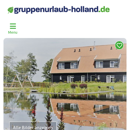
Home
Niederlande
Nordholland
Den-Burg
Dnb-1778-5
>
>
>
>
Menu
Alle Bilder anzeigen