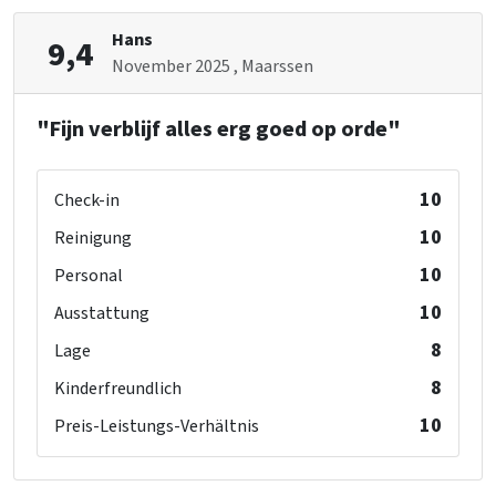
Heber
Geeignet für Rollstuhlfahrer
Hans
9,4
Ohne Schwelle
November 2025
, Maarssen
Angepasste Sanitäranlagen
"Fijn verblijf alles erg goed op orde"
Küche
Art des Herds
: Inductie
Anzahl der Kochplatten
: 7
10
Check-in
Kühlschrank
10
Reinigung
Küchenboden
: Gietvloer
10
Backofen
Personal
Gefrierschrank
10
Ausstattung
Geschirrspüler
8
Lage
Mikrowelle
8
Kinderfreundlich
Betten
10
Preis-Leistungs-Verhältnis
Bett
: 12
Schlafzimmer
: 6