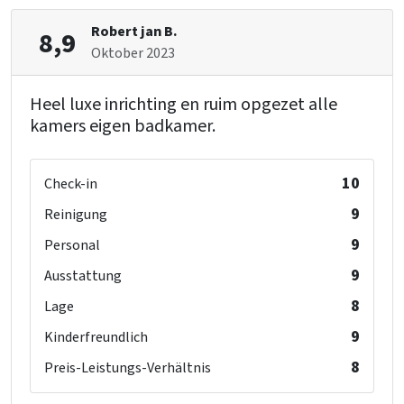
Rest
Robert jan B.
8,9
Jetzt nur noch 25 % Anzahlung
Oktober 2023
Wellness
Heel luxe inrichting en ruim opgezet alle
Außenpool
kamers eigen badkamer.
Whirlpool/Hottub
Sauna
10
Check-in
Niederlande
9
Texel
Reinigung
Nordholland
9
Personal
9
Ausstattung
Ort
Den Burg
8
Lage
9
Kinderfreundlich
Einrichtung (Innen)
8
Kinderbed tegen betaling
Preis-Leistungs-Verhältnis
Kinderstoel tegen betaling