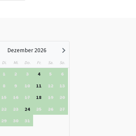
Radtouren, Reiten oder einer Runde auf dem Green-W einlädt. Das
ch ideal für verschiedene Wassersportaktivitäten ist.
e in Südholland
an.
Dezember 2026
Di.
Mi.
Do.
Fr.
Sa.
So.
1
2
3
4
5
6
8
9
10
11
12
13
15
16
17
18
19
20
22
23
24
25
26
27
29
30
31