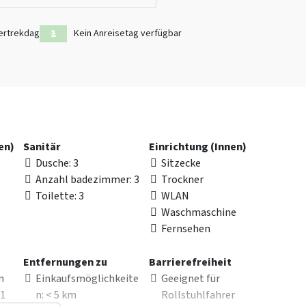
ertrekdag
Kein Anreisetag verfügbar
en)
Sanitär
Einrichtung (Innen)
Dusche
: 3
Sitzecke
Anzahl badezimmer
: 3
Trockner
Toilette
: 3
WLAN
Waschmaschine
Fernsehen
Entfernungen zu
Barrierefreiheit
n
Einkaufsmöglichkeite
Geeignet für
 1
n
: < 5 km
Rollstuhlfahrer