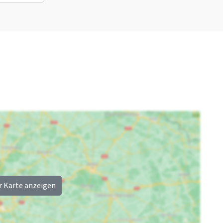
Kindereinrichtungen
Kinderstoel tegen
betaling
Kinderbed tegen
betaling
Kinderbetten
: 3
Kinderstuhl
: 3
Laufstall
: 0
r Karte anzeigen