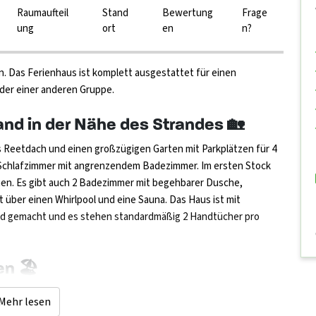
Raumaufteil
Stand
Bewertung
Frage
ung
ort
en
n?
n. Das Ferienhaus ist komplett ausgestattet für einen
oder einer anderen Gruppe.
and in der Nähe des Strandes 🏡
es Reetdach und einen großzügigen Garten mit Parkplätzen für 4
 Schlafzimmer mit angrenzendem Badezimmer. Im ersten Stock
onen. Es gibt auch 2 Badezimmer mit begehbarer Dusche,
ber einen Whirlpool und eine Sauna. Das Haus ist mit
ind gemacht und es stehen standardmäßig 2 Handtücher pro
en 🏖
oetsluis. Eine Umgebung aus Strand und Dünen. Viel Grün, Natur
Mehr lesen
inuten zu Fuß durch die Dünen zum Strand. Die Umgebung des