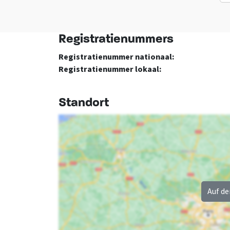
Toilette
: 1
Geschirrspüler
Waschbecken
: 1
Mikrowelle
Registratienummers
Niederlande
Ort
Registratienummer nationaal:
Südholland
Hellevoetsluis
Registratienummer lokaal:
Standort
Auf de