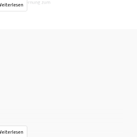
en
Entfernung zum
Weiterlesen
Restaurant (km)
: < 0,5
km
Bushaltestelle
: < 1
km
Stadt und
Dorfzentrum
: < 5 km
Wald & Heide
: < 10 km
Sauna (km)
: < 0,5 km
Golfplatz
: < 10 km
Hallenbad
: < 0,5 km
Rest
Wellness
Fahrrad- und
Hallenbad
Mountainbike-
Whirlpool/Hottub
Strecken
Sauna
Weiterlesen