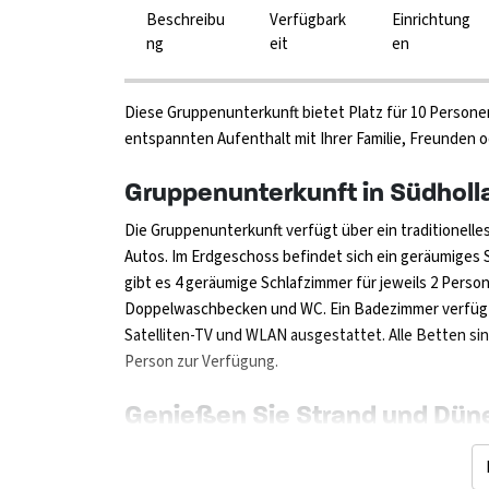
Beschreibu
Verfügbark
Einrichtung
ng
eit
en
Diese Gruppenunterkunft bietet Platz für 10 Persone
entspannten Aufenthalt mit Ihrer Familie, Freunden 
Gruppenunterkunft in Südholl
Die Gruppenunterkunft verfügt über ein traditionell
Autos. Im Erdgeschoss befindet sich ein geräumiges
gibt es 4 geräumige Schlafzimmer für jeweils 2 Pers
Doppelwaschbecken und WC. Ein Badezimmer verfügt ü
Satelliten-TV und WLAN ausgestattet. Alle Betten s
Person zur Verfügung.
Genießen Sie Strand und Dün
Das Haus befindet sich in einem Ferienpark in Hellev
und Wasser. Vom Park aus gelangen Sie in etwa 10 M