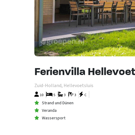
Ferienvilla Hellevoe
Zuid-Holland, Hellevoetsluis
10
5
3
3
C
Strand und Dünen
Veranda
Wassersport