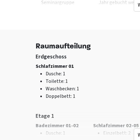
Seminargruppe
Jahr gebucht werd
Freundesgruppe –
Energieetikett
: C
nach der Beratung
Exklusiv für eine
Jugendgruppen <25
Gruppe
Jahren nicht erlaubt
Haustiere nicht
Schulgruppe - In
erlaubt
Raumaufteilung
Absprache
Luxusunterkunft
Vereine - In Absprache
Erdgeschoss
Männergruppe - In
Schlafzimmer 01
Absprache
Dusche
: 1
Sportgruppe - In
Toilette
: 1
Absprache
Waschbecken
: 1
Doppelbett
: 1
Küche
Betten
Art des Herds
:
Bett
: 10
Elektrisch
Schlafzimmer
: 5
Etage 1
Kühlschrank
Badezimmer 01-02
Schlafzimmer 02-05
Backofen
Dusche
: 1
Einzelbett
: 2
Gefrierschrank