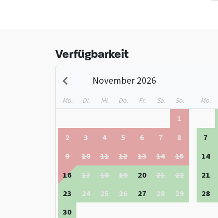
Parks bietet auch viel Natur, die zu Spaziergängen, 
Haringvliet und die Nordsee bilden die Kulisse, die au
Schauen Sie sich auch die anderen
Gruppenunterkünft
Verfügbarkeit
November 2026
Mo.
Di.
Mi.
Do.
Fr.
Sa.
So.
Mo.
1
2
3
4
5
6
7
8
7
9
10
11
12
13
14
15
14
16
17
18
19
20
21
22
21
23
24
25
26
27
28
29
28
30