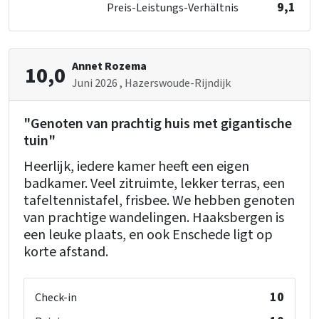
9,1
Preis-Leistungs-Verhältnis
Schlafzimmer
Bett
: 16
Schlafzimmer
: 8
Annet Rozema
10,0
Juni 2026
, Hazerswoude-Rijndijk
Kindereinrichtungen
Kinderstoel inbegrepen
"Genoten van prachtig huis met gigantische
Kinderbed inbegrepen
tuin"
Kinderbetten
: 2
Heerlijk, iedere kamer heeft een eigen
Kinderstuhl
: 2
badkamer. Veel zitruimte, lekker terras, een
Laufstall
: 1
tafeltennistafel, frisbee. We hebben genoten
van prachtige wandelingen. Haaksbergen is
een leuke plaats, en ook Enschede ligt op
korte afstand.
10
Check-in