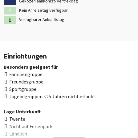
subtropisches Badeparadies, Museum Buurt Spoorweg,
Gekozen aankomst- vertrekdag
verschiedene Wassermühlen, Pfannkuchenhaus (bald mit Indoor-
Kein Anreisetag verfügbar
Spielplatz), Erholungssee Rutbeek.
Verfügbarer Ankunftstag
Schauen Sie sich auch die anderen
Gruppenunterkünfte in Overijssel
an
Einrichtungen
Besonders geeignet für
Familiengruppe
Freundesgruppe
Sportgruppe
Jugendgruppen <25 Jahren nicht erlaubt
Lage Unterkunft
Twente
Nicht auf Ferienpark
Ländlich