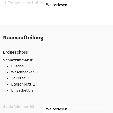
Frei gelegene Unterkunft
Weiterlesen
In einem Waldgebiet
Küche
Terrasse
Tischtennisplatte
Raumaufteilung
Rutschbahn
Fahrradständer
Sportplatz
Erdgeschoss
Trampolin
Schlafzimmer 01
Dusche
: 1
Sanitär
Waschbecken
: 1
Dusche
: 7
Toilette
: 1
Waschbecken
: 7
Etagenbett
: 1
Toilette
: 7
Einzelbett
: 2
Anzahl badezimmer
: 7
Einrichtung (Innen)
Schlafzimmer 02
Weiterlesen
Brennholz zur Verfügung
Dusche
: 1