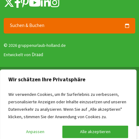
Suchen & Buchen
©
2026 gruppenurlaub-holland.de
Draad
Entwickelt von
Allgemeine Geschäftsbedingungen
Wir schätzen Ihre Privatsphäre
Datenschutzerklärung
Garantie für Gruppenunterkünfte (GGG)
Wir verwenden Cookies, um Ihr Surferlebnis zu verbessern,
personalisierte Anzeigen oder Inhalte einzusetzen und unseren
Disclaimer
Datenverkehr zu analysieren. Wenn Sie auf „Alle akzeptieren"
Reviewrichtlinien
Vergleichen
Löschen
0
/4
klicken, stimmen Sie der Anwendung von Cookies zu.
Impressum
Anpassen
Alle akzeptieren
Preis berechnen