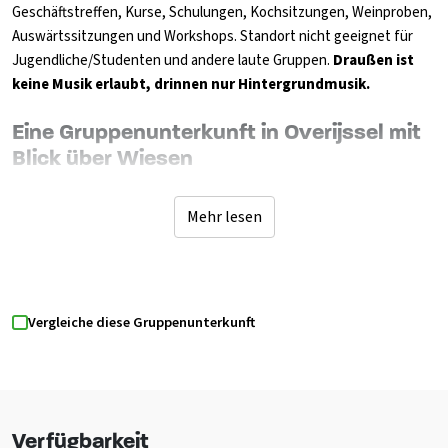
Geschäftstreffen, Kurse, Schulungen, Kochsitzungen, Weinproben,
Auswärtssitzungen und Workshops. Standort nicht geeignet für
Jugendliche/Studenten und andere laute Gruppen.
Draußen ist
keine Musik erlaubt, drinnen nur Hintergrundmusik.
Eine Gruppenunterkunft in Overijssel mit
Blick über Wiesen
Von der Sitzecke, die mit zwei Ecksofas und ein paar Sesseln
ausgestattet ist, haben Sie durch die riesige Glasfront einen Blick
Mehr lesen
nach draußen. Der große Essbereich hat alte Klostertische und für
zusätzliche Atmosphäre gibt es natürlich einen schönen Holzofen.
Die Küche ist komplett ausgestattet. Das Haus verfügt über 6
Schlafzimmer mit eigener Dusche/WC/Waschbecken. Jedes
Vergleiche diese Gruppenunterkunft
Schlafzimmer verfügt über französische Türen, die sich auf die
Veranden öffnen. Im Flur gibt es zwei Bettgestelle, die sich eine
Dusche, WC und Waschbecken teilen, und eine schöne Spielecke
für die Kleinen. Es stehen 2 weitere 2-Personen-Studios zur
Verfügung, die für zusätzliche Schlafzimmer oder Badezimmer
Verfügbarkeit