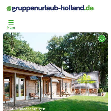
Home
Niederlande
Overijssel
Buurse
Bur-950
>
>
>
>
Menu
Alle Bilder anzeigen