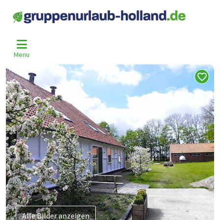
Home
Niederlande
Overijssel
Blokzijl
Bao-1384
>
>
>
>
Menu
Alle Bilder anzeigen