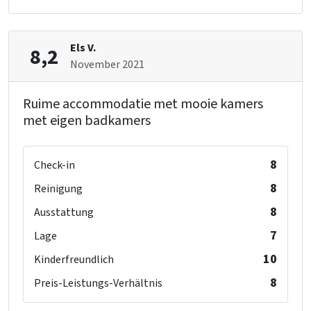
Einzelbett
: 2
Keuken
Kühlschrank
Anzahl der Kochplatten
: 6
Els V.
8,2
Art des Herds
: Gas
November 2021
Küchenboden
: Anders
Backofen
Ruime accommodatie met mooie kamers
Gefrierschrank
met eigen badkamers
Geschirrspüler
Mikrowelle
8
Check-in
Schlafzimmer
8
Reinigung
Bett
: 22
8
Ausstattung
Schlafzimmer
: 6
7
Lage
Rest
10
Kinderfreundlich
Jetzt nur noch 25 % Anzahlung
8
Preis-Leistungs-Verhältnis
Kinderen