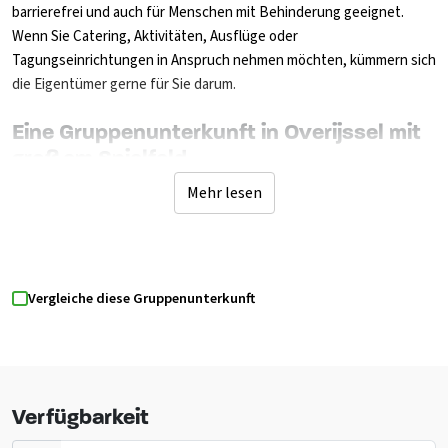
barrierefrei und auch für Menschen mit Behinderung geeignet.
Wenn Sie Catering, Aktivitäten, Ausflüge oder
Tagungseinrichtungen in Anspruch nehmen möchten, kümmern sich
die Eigentümer gerne für Sie darum.
Eine Gruppenunterkunft in Overijssel mit
großem Spielfeld
Die gut ausgestattete Küche ist komplett für die
Mehr lesen
Selbstverpflegung ausgestattet. Es gibt verschiedene
Verpflegungsmöglichkeiten für Frühstück, Mittagessen, BBQ,
Abendbuffets (Luxus oder mehrgängig), Einkaufspakete können
auch mit Rezepten versehen werden. Das Wohnzimmer verfügt
Vergleiche diese Gruppenunterkunft
über Lounge-Sofas, auf denen Sie fernsehen können. Hinter den
großen Schiebetüren können Sie draußen auf der überdachten
Terrasse mit vielen Gartenstühlen sitzen, während die Kinder auf
dem Spielfeld spielen. Es gibt ein Volleyballnetz. Draußen gibt es
einen Pizzaofen. Es gibt 6 Schlafzimmer, jedes mit einem eigenen
Verfügbarkeit
Thema. Im Erdgeschoss befinden sich 3 Schlafzimmer, 1 Zimmer ist