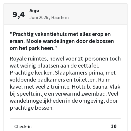
Dusche
: 1
Außenpool
Toilette
: 1
Whirlpool/Hottub
Anjo
9,4
Waschbecken
: 2
Sauna
Juni 2026
, Haarlem
Fernsehen
Einzelbett
: 2
Einrichtung (Innen)
"Prachtig vakantiehuis met alles erop en
Kinderbetten
: 1
eraan. Mooie wandelingen door de bossen
Kinderstuhl
: 1
om het park heen."
Badezimmer 2
Laufstall
: 0
Toilette
: 1
Royale ruimtes, howel voor 20 personen toch
wat weinig plaatsen aan de eettafel.
Prachtige keuken. Slaapkamers prima, met
Badezimmer 3
voldoende badkamers en toiletten. Ruim
Dusche
: 1
kavel met veel zitruimte. Hottub. Sauna. Vlak
Toilette
: 1
bij speeltuintje en verwarmd zwembad. Veel
Waschbecken
: 1
wandelmogelijkheden in de omgeving, door
Bad
: 1
prachtige bossen.
10
Check-in