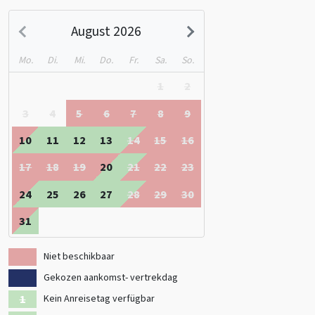
den Roekelse Bos. Es gibt unzählige Möglichkeiten zum Wandern
und Radfahren. Arnheim, Apeldoorn und Ede sind in 20 Minuten zu
August 2026
erreichen.
Mo.
Di.
Mi.
Do.
Fr.
Sa.
So.
Möchten Sie ein Haus in Gelderland mieten? Schauen SIe sich auch
1
2
die anderen Gruppenunterkünfte an
3
4
5
6
7
8
9
10
11
12
13
14
15
16
17
18
19
20
21
22
23
24
25
26
27
28
29
30
31
Niet beschikbaar
Gekozen aankomst- vertrekdag
Kein Anreisetag verfügbar