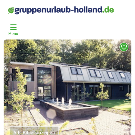
Home
Niederlande
Gelderland
Wekerom
Wek-1618
>
>
>
>
Menu
Alle Bilder anzeigen