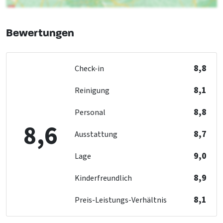
Behindertentoilette
: 1
Behindertendusche
: 1
Schlafzimmer 5
Geeignet für Rollstuhlfahrer
Bewertungen
Xbox
Ohne Schwelle
Fernsehen
Angepasste Sanitäranlagen
Etagenbett
: 2
8,8
Check-in
Küche
Kühlschrank
8,1
Reinigung
Schlafzimmer 6
Anzahl der Kochplatten
: 8
Fernsehen
Art des Herds
: Elektrisch
8,8
Personal
Playstation
Backofen
8,6
Etagenbett
: 2
Gefrierschrank
8,7
Ausstattung
Geschirrspüler
9,0
Mikrowelle
Lage
Schlafzimmer 7
Fernsehen
8,9
Kinderfreundlich
Schlafzimmer
Etagenbett
: 1
Schlafzimmer
: 8
8,1
Preis-Leistungs-Verhältnis
Schlafzimmer 8
Wellness