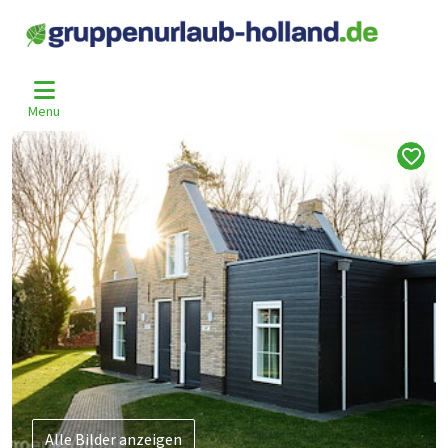
Home
Niederlande
Gelderland
Voorthuizen
Vrt-1064
>
>
>
>
Menu
Alle Bilder anzeigen