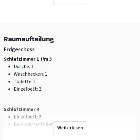
Terrasse
Überdachte Terrasse
Gartenmöbel
Sanitär
Raumaufteilung
Dusche
: 5
Erdgeschoss
Toilette
: 6
Anzahl badezimmer
: 5
Schlafzimmer 1 t/m 3
Dusche
: 1
Einrichtung (Innen)
Waschbecken
: 1
Sitzecke
Toilette
: 1
Zentralheizung
Einzelbett
: 2
WLAN
Fernsehen
Schlafzimmer 4
Einzelbett
: 2
Allgemeine Daten
Behindertentoilette
: 1
zahl der Personen
: 12
Weiterlesen
Behindertendusche
: 1
Energieetikett
: A
Haustiere erlaubt