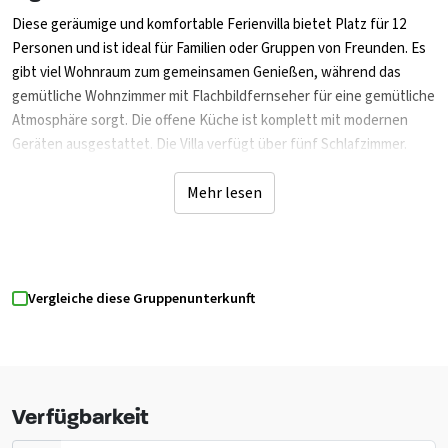
Diese geräumige und komfortable Ferienvilla bietet Platz für 12
Personen und ist ideal für Familien oder Gruppen von Freunden. Es
gibt viel Wohnraum zum gemeinsamen Genießen, während das
gemütliche Wohnzimmer mit Flachbildfernseher für eine gemütliche
Atmosphäre sorgt. Die offene Küche ist komplett mit modernen
Geräten ausgestattet. Die Villa verfügt über fünf Schlafzimmer.
Darüber hinaus gibt es fünf Badezimmer mit ebenerdiger Dusche
und WC sowie ein zusätzliches separates WC. Draußen bietet die
Mehr lesen
großzügige Terrasse mit Terrassenmöbeln einen schönen Ort zum
gemeinsamen Entspannen. Dank Zentralheizung, WLAN und
Parkplatz ist der Aufenthalt besonders komfortabel und komplett
ausgestattet. Der Park verfügt über ein Hallen- und ein Freibad. Auf
Vergleiche diese Gruppenunterkunft
dem zentralen Platz befindet sich ein Spray Park. Dieser
Wasserspielplatz sorgt für viel Spaß, schöne Abkühlung und ein
lustiges Spielelement. Natürlich gibt es auch ein Restaurant und
eine Cafeteria für Pommes oder ein Eis.
Verfügbarkeit
Entdecken Sie die natürliche Umgebung