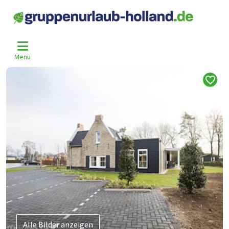
Home
Niederlande
Gelderland
Voorthuizen
Vrt-1061
>
>
>
>
Menu
Alle Bilder anzeigen