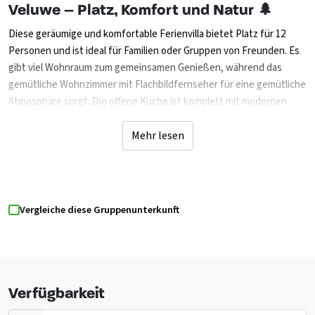
Veluwe – Platz, Komfort und Natur 🌲
Diese geräumige und komfortable Ferienvilla bietet Platz für 12
Personen und ist ideal für Familien oder Gruppen von Freunden. Es
gibt viel Wohnraum zum gemeinsamen Genießen, während das
gemütliche Wohnzimmer mit Flachbildfernseher für eine gemütliche
Atmosphäre sorgt. Die offene Küche ist komplett mit modernen
Geräten ausgestattet. Die Villa verfügt über fünf Schlafzimmer.
Darüber hinaus gibt es fünf Badezimmer mit ebenerdiger Dusche
Mehr lesen
und WC sowie ein zusätzliches separates WC. Draußen bietet die
großzügige Terrasse mit Terrassenmöbeln einen schönen Ort zum
gemeinsamen Entspannen. Dank Zentralheizung, WLAN und
Parkplatz ist der Aufenthalt besonders komfortabel und komplett
Vergleiche diese Gruppenunterkunft
ausgestattet. Der Park verfügt über ein Hallen- und ein Freibad. Auf
dem zentralen Platz befindet sich ein Spray Park. Dieser
Wasserspielplatz sorgt für viel Spaß, schöne Abkühlung und ein
lustiges Spielelement. Natürlich gibt es auch ein Restaurant und
eine Cafeteria für Pommes oder ein Eis.
Verfügbarkeit