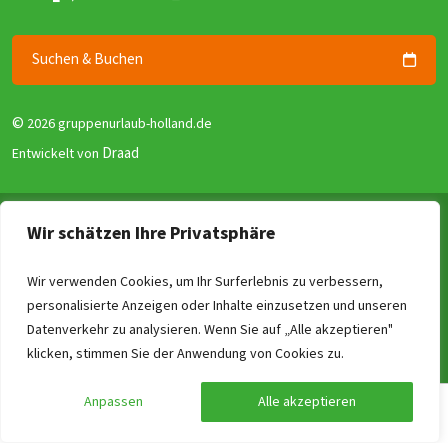
Suchen & Buchen
©
2026 gruppenurlaub-holland.de
Draad
Entwickelt von
Allgemeine Geschäftsbedingungen
Wir schätzen Ihre Privatsphäre
Datenschutzerklärung
Garantie für Gruppenunterkünfte (GGG)
Wir verwenden Cookies, um Ihr Surferlebnis zu verbessern,
personalisierte Anzeigen oder Inhalte einzusetzen und unseren
Disclaimer
Datenverkehr zu analysieren. Wenn Sie auf „Alle akzeptieren"
Reviewrichtlinien
Vergleichen
Löschen
0
/4
klicken, stimmen Sie der Anwendung von Cookies zu.
Impressum
Anpassen
Alle akzeptieren
Preis berechnen