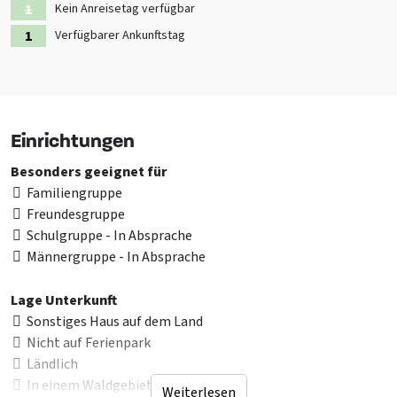
anderen
Gruppenunterkünfte in Gelderland
Kein Anreisetag verfügbar
Verfügbarer Ankunftstag
an
Einrichtungen
Besonders geeignet für
Familiengruppe
Freundesgruppe
Schulgruppe - In Absprache
Männergruppe - In Absprache
Lage Unterkunft
Sonstiges Haus auf dem Land
Nicht auf Ferienpark
Ländlich
In einem Waldgebiet
Weiterlesen