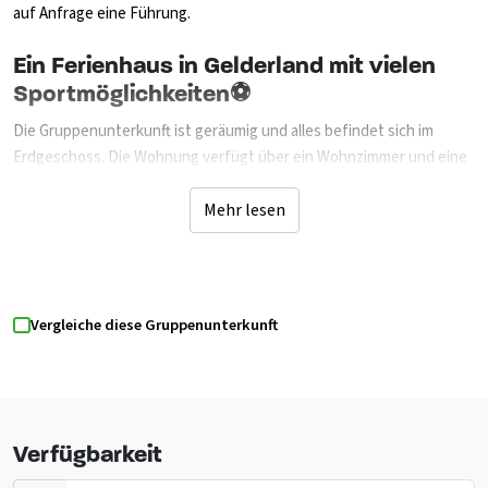
auf Anfrage eine Führung.
Ein Ferienhaus in Gelderland mit vielen
Sportmöglichkeiten⚽
Die Gruppenunterkunft ist geräumig und alles befindet sich im
Erdgeschoss. Die Wohnung verfügt über ein Wohnzimmer und eine
gute Küche. Dieser ist komplett ausgestattet. Im Wohnzimmer gibt
es einen Essbereich und eine Sitzecke mit Fernseher (Schüssel).
Mehr lesen
Der Fliesenboden mit Fußbodenheizung und der Gaskamin machen
es sich gemütlich. Die Unterkunft ist leicht zugänglich, es gibt keine
Schwellen. Es gibt eine überdachte Terrasse mit Gartenmöbeln und
Spielgeräte für Kinder. Die Terrasse grenzt an das Wohnzimmer und
Vergleiche diese Gruppenunterkunft
ist durch eine Schiebetür zu erreichen. Die Unterkunft verfügt über
3 Doppelzimmer und ein Doppelschlafsofa im Wohnzimmer, aber auf
Wunsch können auch Stretchbetten im Schlafzimmer hinzugefügt
werden. Zwei Schlafzimmer verfügen über ein Waschbecken mit
warmem/kaltem Wasser. Die Unterkunft verfügt über ein
Verfügbarkeit
Badezimmer mit Badewanne und separater Dusche, Waschbecken