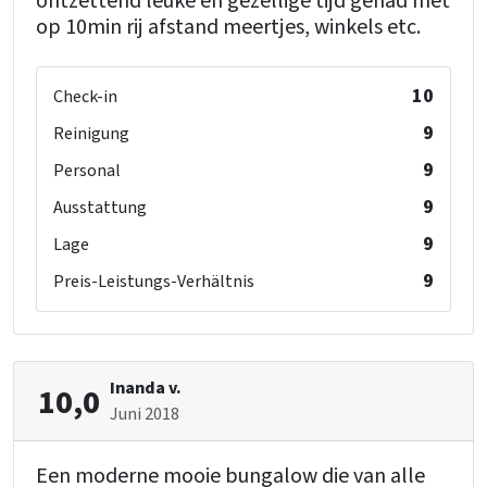
ontzettend leuke en gezellige tijd gehad met
op 10min rij afstand meertjes, winkels etc.
10
Check-in
9
Reinigung
9
Personal
9
Ausstattung
9
Lage
9
Preis-Leistungs-Verhältnis
Inanda v.
10,0
Juni 2018
Een moderne mooie bungalow die van alle