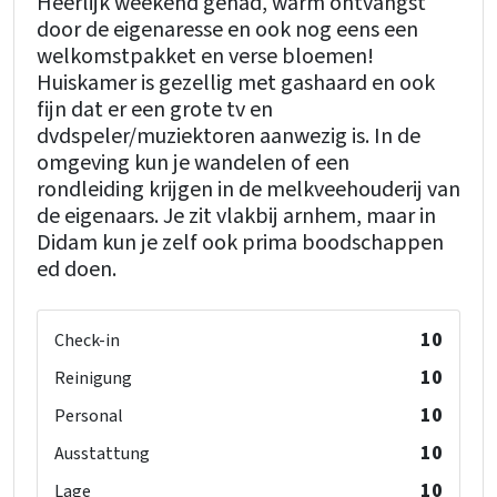
Heerlijk weekend gehad, warm ontvangst
door de eigenaresse en ook nog eens een
welkomstpakket en verse bloemen!
Huiskamer is gezellig met gashaard en ook
fijn dat er een grote tv en
dvdspeler/muziektoren aanwezig is. In de
omgeving kun je wandelen of een
rondleiding krijgen in de melkveehouderij van
de eigenaars. Je zit vlakbij arnhem, maar in
Didam kun je zelf ook prima boodschappen
ed doen.
10
Check-in
10
Reinigung
10
Personal
10
Ausstattung
10
Lage