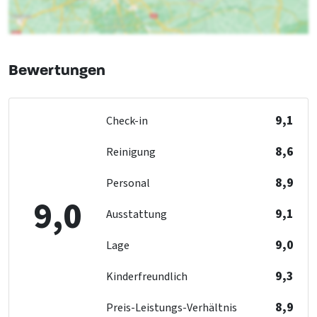
Geeignet für Rollstuhlfahrer
Ohne Schwelle
Küche
Bewertungen
Kühlschrank
Küchenboden
: Tegels met vloerverwarming
Art des Herds
: Gas
9,1
Check-in
Anzahl der Kochplatten
: 5
Backofen
8,6
Reinigung
Gefrierschrank
Geschirrspüler
8,9
Personal
Mikrowelle
9,0
9,1
Ausstattung
Betten
9,0
Bett
: 8
Lage
Schlafzimmer
: 3
9,3
Kinderfreundlich
Kindereinrichtungen
8,9
Preis-Leistungs-Verhältnis
Kinderstuhl
: 2