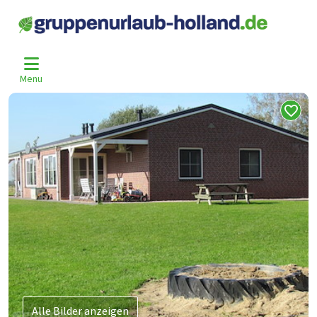
Home
Niederlande
Gelderland
Didam
Dim-697-1
>
>
>
>
Menu
Alle Bilder anzeigen