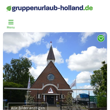
Home
Niederlande
Friesland
Idskenhuizen
Ids-1352
>
>
>
>
Menu
Alle Bilder anzeigen