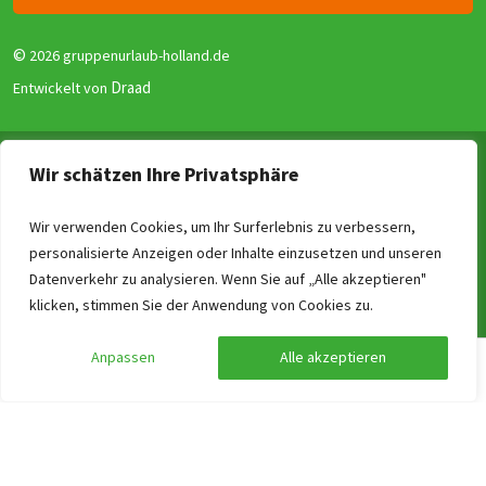
©
2026 gruppenurlaub-holland.de
Draad
Entwickelt von
Allgemeine Geschäftsbedingungen
Wir schätzen Ihre Privatsphäre
Datenschutzerklärung
Garantie für Gruppenunterkünfte (GGG)
Wir verwenden Cookies, um Ihr Surferlebnis zu verbessern,
personalisierte Anzeigen oder Inhalte einzusetzen und unseren
Disclaimer
Datenverkehr zu analysieren. Wenn Sie auf „Alle akzeptieren"
Reviewrichtlinien
Vergleichen
Löschen
0
/4
klicken, stimmen Sie der Anwendung von Cookies zu.
Impressum
Anpassen
Alle akzeptieren
Preis berechnen