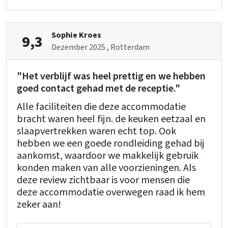
Badezimmer 3
Bett
: 68
Dusche
: 5
Schlafzimmer
: 11
Sophie Kroes
9,3
Badezimmer 4
Kindereinrichtungen
Dezember 2025
, Rotterdam
Dusche
: 5
Kinderstuhl
: 4
Laufstall
: 0
"Het verblijf was heel prettig en we hebben
goed contact gehad met de receptie."
Etage 1
Alle faciliteiten die deze accommodatie
Badezimmer 5
bracht waren heel fijn. de keuken eetzaal en
Toilette
: 2
slaapvertrekken waren echt top. Ook
hebben we een goede rondleiding gehad bij
aankomst, waardoor we makkelijk gebruik
konden maken van alle voorzieningen. Als
deze review zichtbaar is voor mensen die
deze accommodatie overwegen raad ik hem
zeker aan!