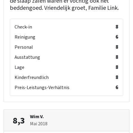
de slaap zalen waren er vochtig ook het
beddengoed. Vriendelijk groet, Familie Link.
8
Check-in
6
Reinigung
8
Personal
8
Ausstattung
8
Lage
8
Kinderfreundlich
6
Preis-Leistungs-Verhältnis
Wim V.
8,3
Mai 2018