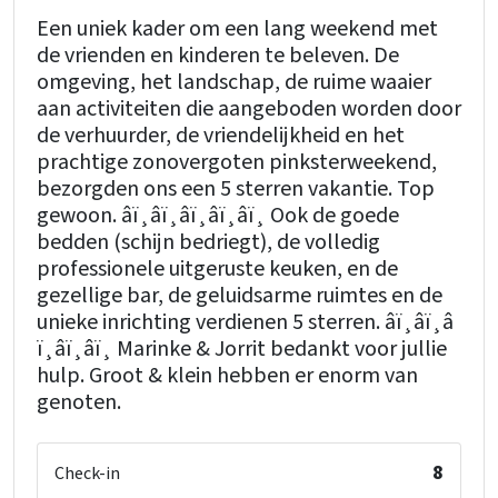
Een uniek kader om een lang weekend met
de vrienden en kinderen te beleven. De
omgeving, het landschap, de ruime waaier
aan activiteiten die aangeboden worden door
de verhuurder, de vriendelijkheid en het
prachtige zonovergoten pinksterweekend,
bezorgden ons een 5 sterren vakantie. Top
gewoon. â­ï¸â­ï¸â­ï¸â­ï¸â­ï¸ Ook de goede
bedden (schijn bedriegt), de volledig
professionele uitgeruste keuken, en de
gezellige bar, de geluidsarme ruimtes en de
unieke inrichting verdienen 5 sterren. â­ï¸â­ï¸â­
ï¸â­ï¸â­ï¸ Marinke & Jorrit bedankt voor jullie
hulp. Groot & klein hebben er enorm van
genoten.
8
Check-in