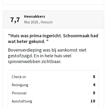
Kinderbetten
: 1
Kinderstuhl
: 1
Heesakkers
Laufstall
: 0
7,7
Mai 2026
, Heesch
"Huis was prima ingericht. Schoonmaak had
wat beter gekund. "
Bovenverdieping was bij aankomst niet
gestofzuigd. En in hele huis veel
spinnenwebben zichtbaar.
8
Check-in
4
Reinigung
8
Personal
10
Ausstattung