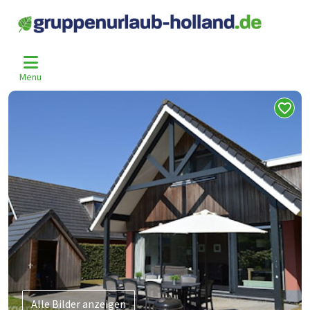
Home
Niederlande
Friesland
Balk
Blk-1003
>
>
>
>
Menu
Alle Bilder anzeigen