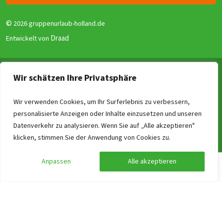
©
2026 gruppenurlaub-holland.de
Draad
Entwickelt von
Allgemeine Geschäftsbedingungen
Wir schätzen Ihre Privatsphäre
Datenschutzerklärung
Garantie für Gruppenunterkünfte (GGG)
Wir verwenden Cookies, um Ihr Surferlebnis zu verbessern,
personalisierte Anzeigen oder Inhalte einzusetzen und unseren
Disclaimer
Datenverkehr zu analysieren. Wenn Sie auf „Alle akzeptieren"
Reviewrichtlinien
Vergleichen
Löschen
0
/4
klicken, stimmen Sie der Anwendung von Cookies zu.
Impressum
Anpassen
Alle akzeptieren
Preis berechnen