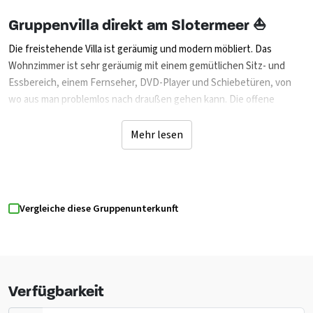
Gruppenvilla direkt am Slotermeer ⛵
Die freistehende Villa ist geräumig und modern möbliert. Das
Wohnzimmer ist sehr geräumig mit einem gemütlichen Sitz- und
Essbereich, einem Fernseher, DVD-Player und Schiebetüren, von
wo aus man problemlos nach draußen gehen kann. Die offene
Eckküche ist voll ausgestattet, darunter Kühlschrank, Gasherd mit 4
Kochfeldern, Kombiofen, Geschirrspüler und Senseo-
Mehr lesen
Kaffeemaschine. Im Erdgeschoss befindet sich das erste
Schlafzimmer mit einem Doppelbett und einem angrenzenden
Badezimmer mit Dusche, Waschbecken und Waschmaschine. Du
kannst dich auch in der Sauna entspannen. Im Erdgeschoss
Vergleiche diese Gruppenunterkunft
befinden sich die beiden anderen geräumigen Schlafzimmer mit
insgesamt 6 Betten. Das Erdgeschoss verfügt außerdem über ein
modernes Badezimmer mit Badewanne, Dusche, Waschbecken und
Toilette. Auf der Außenterrasse könnt ihr zusammen sein, es gibt
bequeme Gartenmöbel, einen Rasen und Parkplätze für zwei Autos.
Verfügbarkeit
Miete Schaluppe ab 110,00 € und Segelboot ab 50,00 €.