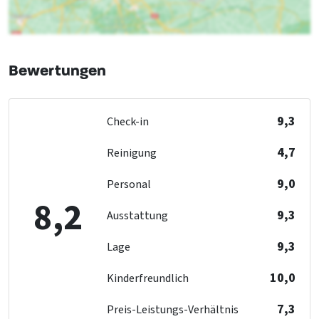
Kühlschrank
Anzahl der Kochplatten
: 4
Art des Herds
: Gas
Backofen
Bewertungen
Geschirrspüler
Mikrowelle
9,3
Check-in
Schlafzimmer
Bett
: 8
4,7
Reinigung
Schlafzimmer
: 3
9,0
Personal
Rest
8,2
Niederländische Fernsehkanäle
9,3
Ausstattung
Fahrrad- und Mountainbike-Strecken
9,3
Lage
Wellness
10,0
Kinderfreundlich
Sauna
7,3
Preis-Leistungs-Verhältnis
Kindereinrichtungen