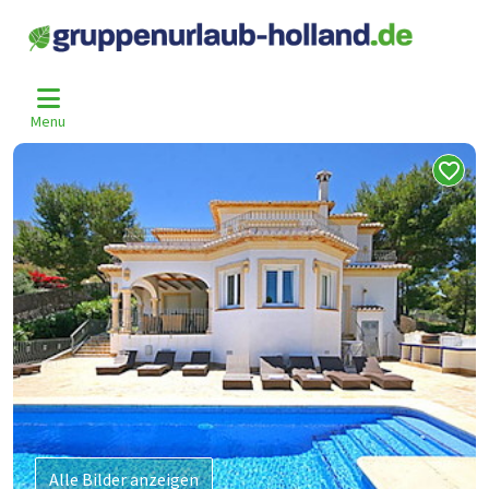
Home
Spanien
Costa-Blanca
Javea
Agu-2579-G
>
>
>
>
Menu
Alle Bilder anzeigen