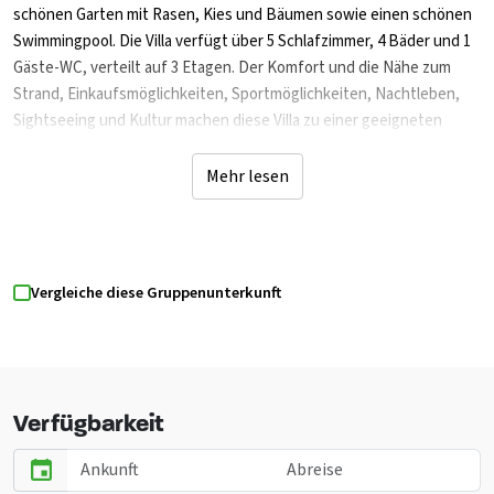
schönen Garten mit Rasen, Kies und Bäumen sowie einen schönen
Swimmingpool. Die Villa verfügt über 5 Schlafzimmer, 4 Bäder und 1
Gäste-WC, verteilt auf 3 Etagen. Der Komfort und die Nähe zum
Strand, Einkaufsmöglichkeiten, Sportmöglichkeiten, Nachtleben,
Sightseeing und Kultur machen diese Villa zu einer geeigneten
Ferienvilla für Ihren Urlaub in Spanien mit Familie oder Freunden und
sogar Ihren Haustieren.
Mehr lesen
Abenteuer und Entspannung🌊
Javea an der Costa Blanca bietet eine Mischung aus Kultur und
Abenteuer. Besuchen Sie historische Stätten wie San Bartolomé,
Vergleiche diese Gruppenunterkunft
Histórico de Javea und Molinos de Viento oder genießen Sie die
Promenade von El Arenal. Für Sportbegeisterte gibt es viele
Möglichkeiten: Radfahren, Mountainbiken, Wandern, Klettern,
Kajakfahren, Tauchen, Surfen und Golfen. Entspannung und Action
in wunderschöner Umgebung!
Verfügbarkeit