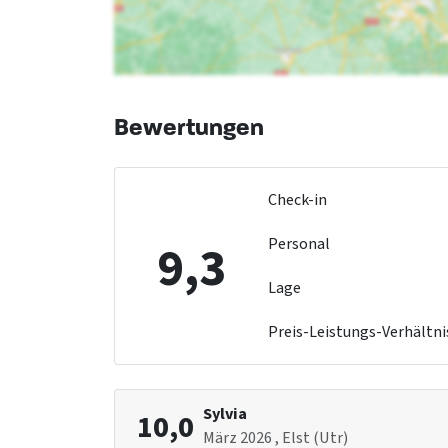
Rollstuhlfahrer
Gefrierschrank
Angepasste
Geschirrspüler
Sanitäranlagen
Mikrowelle
Kindereinrichtungen
Kinderbetten
: 2
Bewertungen
Kinderstuhl
: 2
Laufstall
: 1
Check-in
Personal
9,3
Lage
Preis-Leistungs-Verhältni
Sylvia
10,0
März 2026
, Elst (Utr)