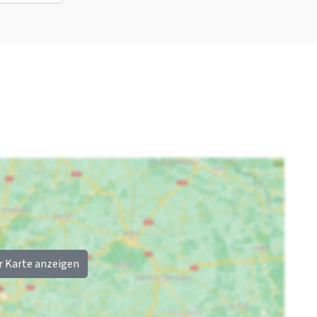
Etagenbett
: 1
Etagenbett
: 1
Einzelbett
: 2
Einzelbett
: 2
Schlafzimmer 11
Schlafzimmer 12
Waschbecken
: 1
Behindertenwaschbec
Dusche
: 1
ken
: 1
Toilette
: 1
Behindertentoilette
:
Etagenbett
: 1
1
Einzelbett
: 2
Behindertendusche
: 1
Einzelbett
: 4
Betten
Rest
Bett
: 40
Jetzt nur noch 25 %
Schlafzimmer
: 12
Anzahlung
Privetem
r Karte anzeigen
Badezimmer
Einzelbett
: 30