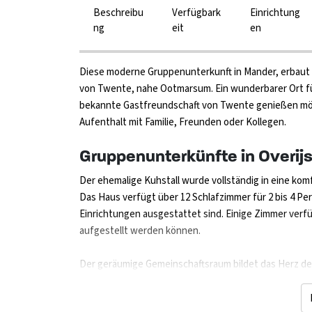
Beschreibu
Verfügbark
Einrichtung
ng
eit
en
Diese moderne Gruppenunterkunft in Mander, erbaut 
von Twente, nahe Ootmarsum. Ein wunderbarer Ort fü
bekannte Gastfreundschaft von Twente genießen möch
Aufenthalt mit Familie, Freunden oder Kollegen.
Gruppenunterkünfte in Overijss
Der ehemalige Kuhstall wurde vollständig in eine k
Das Haus verfügt über 12 Schlafzimmer für 2 bis 4 Per
Einrichtungen ausgestattet sind. Einige Zimmer verf
aufgestellt werden können.
Der geräumige Gemeinschaftsraum bildet das Herz der
gemütlichen Sitzbereich mit Kamin und einer Bar mit 
Terrassentüren tritt man direkt auf die überdachte 