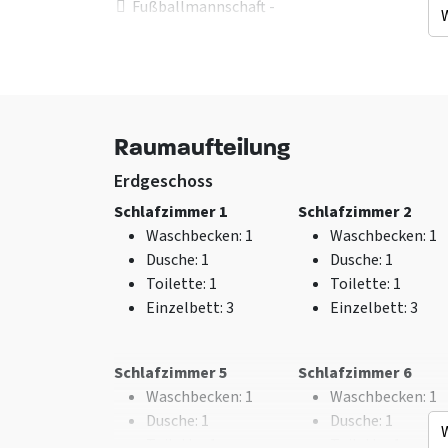
Fußballmannschaft -
In Absprache
Sportgruppe - In
Absprache
Einrichtung (Innen)
Betten
Raumaufteilung
Overhead-Bildschirm
Etagenbett
: 5
Brennholz zur
Erdgeschoss
Verfügung
Schlafzimmer 1
Schlafzimmer 2
Trockner
Waschbecken
: 1
Waschbecken
: 1
Sitzecke
Dusche
: 1
Dusche
: 1
Zusätzlicher
Toilette
: 1
Toilette
: 1
Erholungsraum
Einzelbett
: 3
Einzelbett
: 3
Overhead-Projektor
m2 Größe Wohnraum
:
180
Schlafzimmer 5
Schlafzimmer 6
Herd
: Houtkachel
Waschbecken
: 1
Waschbecken
: 1
Größe zusätzlicher
Dusche
: 1
Dusche
: 1
Aufenthaltsraum
Toilette
: 1
Toilette
: 1