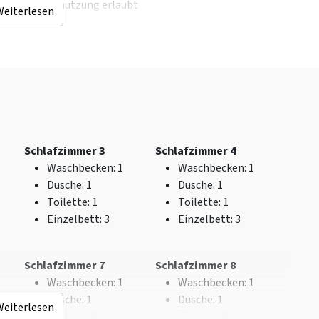
Grillnutzung erlaubt
Weiterlesen
Sportplatz
Lagerfeuerplatz
Trampolin
Allgemeine Daten
Entfernungen zu
Exklusiv für eine
Bushaltestelle
: < 5
Gruppe
km
Haustiere nicht
Hallenbad
: < 5 km
Schlafzimmer 3
Schlafzimmer 4
erlaubt
Golfplatz
: < 5 km
Waschbecken
: 1
Waschbecken
: 1
Schlafzimmer mit
Bahnhof
: < 25 km
Dusche
: 1
Dusche
: 1
eigenem Badezimmer
Einkaufsmöglichkeite
Toilette
: 1
Toilette
: 1
n
: < 5 km
Einzelbett
: 3
Einzelbett
: 3
Sauna (km)
: < 5 km
Freizeitgewässer
(km)
: < 10 km
Schlafzimmer 7
Schlafzimmer 8
Wald & Heide
: < 1 km
Waschbecken
: 1
Waschbecken
: 1
Dusche
: 1
Dusche
: 1
Weiterlesen
Toilette
: 1
Toilette
: 1