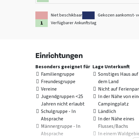
Niet beschikbaar
Gekozen aankomst- v
Verfügbarer Ankunftstag
Einrichtungen
Besonders geeignet für
Lage Unterkunft
Familiengruppe
Sonstiges Haus auf
Freundesgruppe
dem Land
Vereine
Nicht auf Ferienpa
Jugendgruppen <25
In der Nähe von ei
Jahren nicht erlaubt
Campingplatz
Schulgruppe - In
Ländlich
Absprache
In der Nähe eines
Männergruppe - In
Flusses/Bachs
Absprache
In einem Waldgebi