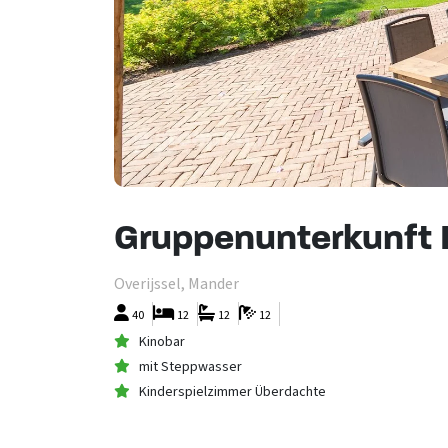
Gruppenunterkunft
Overijssel, Mander
40
12
12
12
Kinobar
mit Steppwasser
Kinderspielzimmer Überdachte