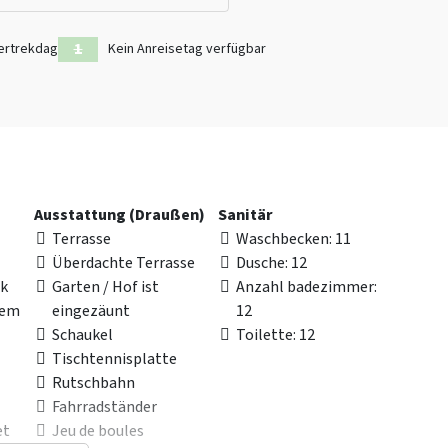
ertrekdag
Kein Anreisetag verfügbar
Ausstattung (Draußen)
Sanitär
Terrasse
Waschbecken
: 11
Überdachte Terrasse
Dusche
: 12
rk
Garten / Hof ist
Anzahl badezimmer
:
nem
eingezäunt
12
Schaukel
Toilette
: 12
Tischtennisplatte
Rutschbahn
Fahrradständer
et
Jeu de boules