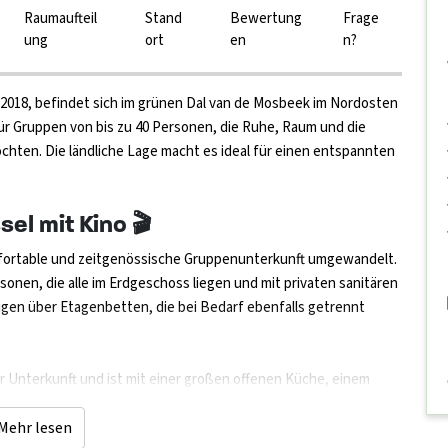
Raumaufteil
Stand
Bewertung
Frage
ung
ort
en
n?
2018, befindet sich im grünen Dal van de Mosbeek im Nordosten
r Gruppen von bis zu 40 Personen, die Ruhe, Raum und die
ten. Die ländliche Lage macht es ideal für einen entspannten
el mit Kino 🎬
omfortable und zeitgenössische Gruppenunterkunft umgewandelt.
sonen, die alle im Erdgeschoss liegen und mit privaten sanitären
ügen über Etagenbetten, die bei Bedarf ebenfalls getrennt
 Unterkunft und ist mit einer großen offenen Küche, einem
Wasserhahninstallation eingerichtet. Durch die großen
Außenterrasse. Im Obergeschoss gibt es einen großen
Mehr lesen