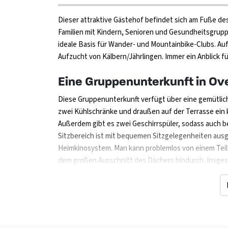
Dieser attraktive Gästehof befindet sich am Fuße des 
Familien mit Kindern, Senioren und Gesundheitsgrupp
ideale Basis für Wander- und Mountainbike-Clubs. Auf
Aufzucht von Kälbern/Jährlingen. Immer ein Anblick für
Eine Gruppenunterkunft in Over
Diese Gruppenunterkunft verfügt über eine gemütlic
zwei Kühlschränke und draußen auf der Terrasse ein k
Außerdem gibt es zwei Geschirrspüler, sodass auch b
Sitzbereich ist mit bequemen Sitzgelegenheiten ausg
Heimkinosystem. Man kann problemlos von einem Teil
dem großen Ausschnitt des Dächers hindurch. Insge
Betten. Zwei Schlafzimmer sind für Behinderte geeig
umfasst einen Whirlpool und eine Sauna. Diese sind ko
gemacht und der Whirlpool ist warm! Es gibt außerd
befindet sich ein großzügiges Spielfeld für Sport und 
Feuerstelle. Weitere Werkzeuge sind auf Anfrage ver