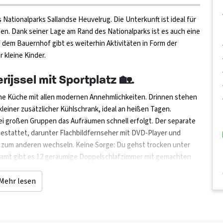
Nationalparks Sallandse Heuvelrug. Die Unterkunft ist ideal für
en. Dank seiner Lage am Rand des Nationalparks ist es auch eine
 dem Bauernhof gibt es weiterhin Aktivitäten in Form der
 kleine Kinder.
ijssel mit Sportplatz 🏡.
he Küche mit allen modernen Annehmlichkeiten. Drinnen stehen
leiner zusätzlicher Kühlschrank, ideal an heißen Tagen.
ei großen Gruppen das Aufräumen schnell erfolgt. Der separate
estattet, darunter Flachbildfernseher mit DVD-Player und
 zum anderen wechseln. Keine Sorge: Du gehst trocken unter
samt gibt es 12 geräumige Doppelschlafzimmer mit gemachten
net und es gibt angepasste sanitäre Einrichtungen. Der Garten
stenlos nutzbar. Bei der Ankunft sind die Betten bereits für Sie
Mehr lesen
em zwei Dächer mit Terrassenmöbeln. Neben dem Parkplatz
Spiele wie einen Tischtennistisch, ein Volleyballnetz und eine
fügbar.