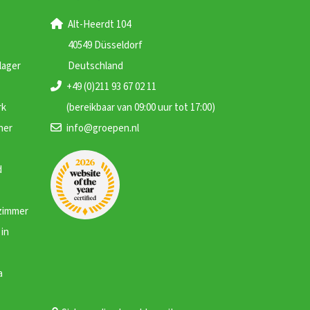
Alt-Heerdt 104
40549 Düsseldorf
lager
Deutschland
+49 (0)211 93 67 02 11
rk
(bereikbaar van 09:00 uur tot 17:00)
ner
info@groepen.nl
d
zimmer
in
a