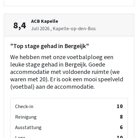
Backofen
Schlafzimmer 10
Gefrierschrank
Etagenbett
: 3
Mikrowelle
ACB Kapelle
8,4
Juli 2026
, Kapelle-op-den-Bos
Schlafzimmer
Bett
: 60
"Top stage gehad in Bergeijk"
Schlafzimmer
: 10
We hebben met onze voetbalploeg een
Kissen
leuke stage gehad in Bergeijk. Goede
accommodatie met voldoende ruimte (we
Rest
waren met 20). Er is ook een mooi speelveld
Fahrrad- und Mountainbike-Strecken
(voetbal) aan de accommodatie.
Wanderwege
Einrichtung (Innen)
10
Check-in
Kinderstuhl
: 1
8
Reinigung
Laufstall
: 0
6
Ausstattung
10