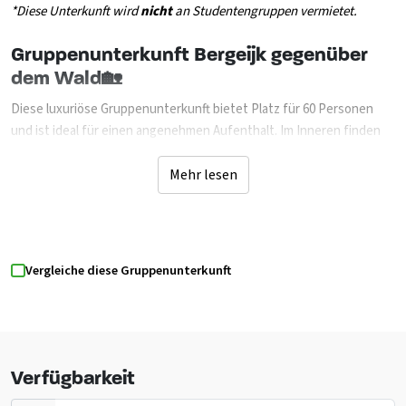
*Diese Unterkunft wird
nicht
an Studentengruppen vermietet.
Gruppenunterkunft Bergeijk gegenüber
dem Wald🏡
Diese luxuriöse Gruppenunterkunft bietet Platz für 60 Personen
und ist ideal für einen angenehmen Aufenthalt. Im Inneren finden
Sie einen großen Aufenthaltsraum, eine voll ausgestattete offene
Küche und zehn 6-Personen-Schlafzimmer. Bringen Sie Ihren
Mehr lesen
eigenen Kissenbezug, Spannbettlaken, Schlafsack und/oder
Bettdecke mit. Es gibt eine behindertengerechte Toilette und
Dusche, großzügige Sanitäranlagen und eine attraktive Sitzecke
mit Kamin und TV. Draußen gibt es viele Möglichkeiten mit einer
Vergleiche diese Gruppenunterkunft
überdachten Terrasse, Grillmöglichkeiten, einem Spielfeld mit
Tischtennisplatten und einem Lagerfeuerplatz. Es gibt auch einen
Sportplatz mit Volleyballnetz und Fußballtoren. Dank der
geräumigen Einrichtungen und der intimen Atmosphäre ist dies der
perfekte Ort für Gruppen, um gemeinsam zu genießen!
Verfügbarkeit