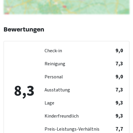
Exklusiv für eine Gruppe
Haustiere erlaubt
Schlafzimmer 05
Luxusunterkunft
Etagenbett
: 3
Bewertungen
Entfernungen zu
Schlafzimmer 06
Wald & Heide
: <0.5km
Etagenbett
: 3
9,0
Check-in
Barrierefreiheit
Behindertentoilette
: 1
7,3
Schlafzimmer 07
Reinigung
Behindertendusche
: 1
Etagenbett
: 3
Türbreite angepasst
9,0
Personal
Geeignet für Rollstuhlfahrer
8,3
Ohne Schwelle
7,3
Schlafzimmer 08
Ausstattung
Angepasste Sanitäranlagen
Etagenbett
: 3
9,3
Lage
Küche
9,3
Kinderfreundlich
Schlafzimmer 09
Kühlschrank
Etagenbett
: 3
Anzahl der Kochplatten
: 6
7,7
Preis-Leistungs-Verhältnis
Kombi Mikrowelle