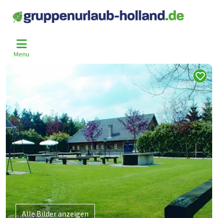
Home
Niederlande
Noord-Brabant
Bergeijk
Brg-0032-B
>
>
>
>
Menu
Alle Bilder anzeigen