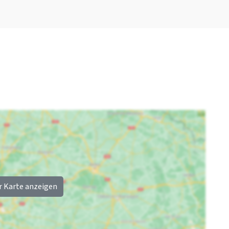
Freizeitgewässer
(km)
: <30 km
Rest
Kinderen
Jetzt nur noch 25 %
Kinderstuhl
: 0
Anzahlung
Laufstall
: 0
r Karte anzeigen