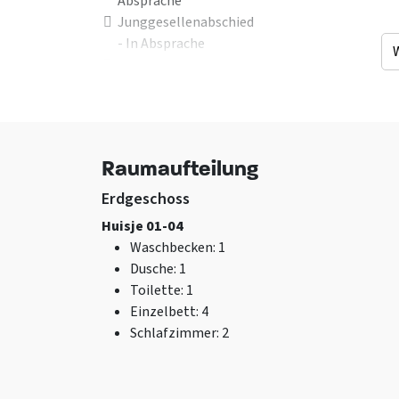
Absprache
Junggesellenabschied
- In Absprache
Jugendliche unter 25
Jahren
Einrichtung (Innen)
Betten
Zentralheizung
Einzelbett
Raumaufteilung
WLAN
Einzelbett
: 16
Klimaanlage
Erdgeschoss
Huisje 01-04
Waschbecken
: 1
Dusche
: 1
Toilette
: 1
Einzelbett
: 4
Schlafzimmer
: 2