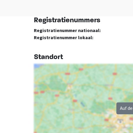
Registratienummers
Keuken
Schlafzimmer
Registratienummer nationaal:
Kühlschrank
Schlafzimmer
: 8
Registratienummer lokaal:
Backofen
Kissen
Mikrowelle
Bettdecken
Bett
: 16
Standort
Einzelbett
: 16
Auf de