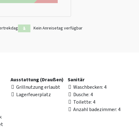
ertrekdag
Kein Anreisetag verfügbar
Ausstattung (Draußen)
Sanitär
Grillnutzung erlaubt
Waschbecken
: 4
Lagerfeuerplatz
Dusche
: 4
Toilette
: 4
Anzahl badezimmer
: 4
k
et