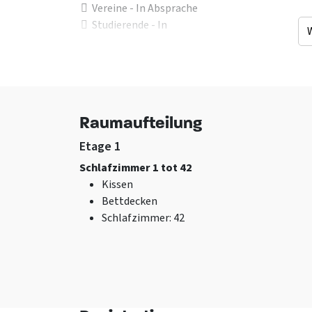
Vereine - In Absprache
Studierende - In
Absprache
Männergruppe - In
Absprache
Fußballmannschaft -
In Absprache
Raumaufteilung
Sportgruppe - In
Absprache
Etage 1
Schlafzimmer 1 tot 42
Einrichtung (Innen)
Allgemeine Daten
Kissen
Trockner
Energie inklusive
Bettdecken
m2 Größe Wohnraum
:
Exklusiv für eine
Schlafzimmer
: 42
700
Gruppe
Sitzecke
Haustiere erlaubt
Herd
: Houtkachel
Schlafzimmer mit
Zusätzlicher
eigenem Badezim
Erholungsraum
Größe zusätzlicher