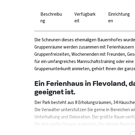
Beschreibu
Verfügbark
Einrichtung
ng
eit
en
Die Scheunen dieses ehemaligen Bauernhofes wurde
Gruppenräume werden zusammen mit Ferienhäusern be
Gruppenfreizeiten, Wochenenden mit Freunden, Gesch
für ein umfangreiches Mannschaftstraining oder eine
Gruppenunterkunft anmieten, gehört Ihnen der ganze
Ein Ferienhaus in Flevoland, 
geeignet ist.
Der Park besteht aus 8 Erholungsräumen, 34 Häuschen
Die Verwalter unterstützen Sie gerne in Bereichen wie
Unterhaltung und Dekoration. Der größte Raum verfügt
für eine große Gruppe zu kochen. Vor diesem Raum bef
flexibelste Raum im Park. Er kann mit 206 Sitzplätze