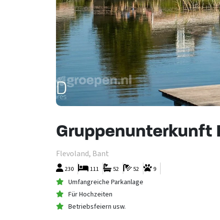
Gruppenunterkunft 
Flevoland, Bant
230
111
52
52
9
Umfangreiche Parkanlage
Für Hochzeiten
Betriebsfeiern usw.