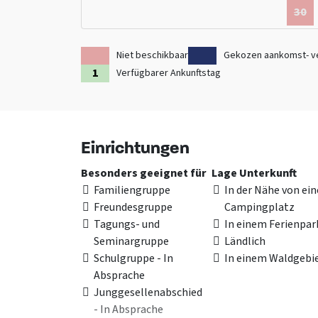
Sie für Ihre Tagesausflüge unter nicht weniger als dre
30
Riesenpalette an Landschaftsformen wählen. Wie wär
Weiden, Uferstreifen mit Schilfgürteln, Seen, Sümpf
Niet beschikbaar
Gekozen aankomst- v
Kuinre, Urk und Schokland?
Verfügbarer Ankunftstag
Schauen Sie sich auch die anderen Gruppenunterkünft
Einrichtungen
Besonders geeignet für
Lage Unterkunft
Familiengruppe
In der Nähe von ei
Freundesgruppe
Campingplatz
Tagungs- und
In einem Ferienpar
Seminargruppe
Ländlich
Schulgruppe - In
In einem Waldgebi
Absprache
Junggesellenabschied
- In Absprache