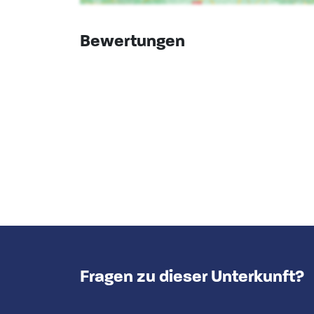
Backofen
Gefrierschrank
Geschirrspüler
Bewertungen
Mikrowelle
Fragen zu dieser Unterkunft?