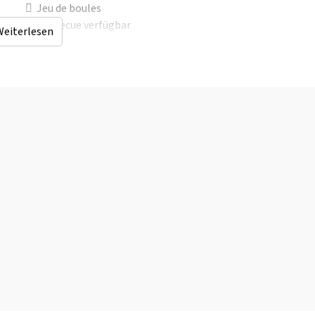
Jeu de boules
Barbecue verfügbar
Weiterlesen
Grillnutzung erlaubt
Sportplatz
Lagerfeuerplatz
Trampolin
Tennisplatz
Entfernungen zu
Barrierefreiheit
Wald & Heide
: < 0,5 km
Geeignet für
Freizeitgewässer
Rollstuhlfahrer
(km)
: < 5 km
Einkaufsmöglichkeite
n
: < 10 km
mer
Sauna (km)
: < 25 km
Bushaltestelle
: < 5
km