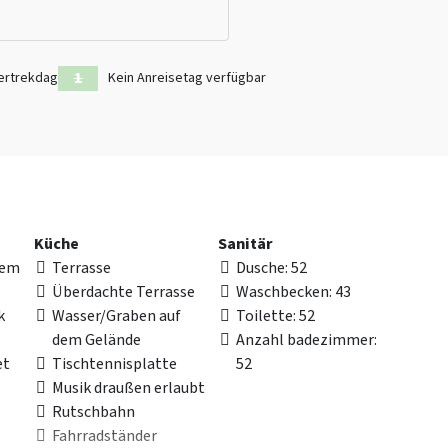
i Provinzen (Flevoland, Friesland und Overijssel) und einer
e es mit Marschland, Wäldern, Blumenfeldern, Wiesen und
en und gemütlichen Zuiderzeestädtchen wie Blokzijl, Lemmer,
ertrekdag
Kein Anreisetag verfügbar
e in Bant an
Küche
Sanitär
nem
Terrasse
Dusche
: 52
Überdachte Terrasse
Waschbecken
: 43
k
Wasser/Graben auf
Toilette
: 52
dem Gelände
Anzahl badezimmer
:
et
Tischtennisplatte
52
Musik draußen erlaubt
Rutschbahn
Fahrradständer