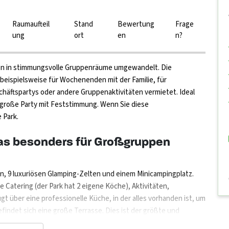
Raumaufteil
Stand
Bewertung
Frage
ung
ort
en
n?
n in stimmungsvolle Gruppenräume umgewandelt. Die
ispielsweise für Wochenenden mit der Familie, für
äftspartys oder andere Gruppenaktivitäten vermietet. Ideal
 große Party mit Feststimmung. Wenn Sie diese
 Park.
das besonders für Großgruppen
, 9 luxuriösen Glamping-Zelten und einem Minicampingplatz.
 Catering (der Park hat 2 eigene Köche), Aktivitäten,
 über eine professionelle Küche, in der alles vorhanden ist, um
indet sich eine große Terrasse. Dies ist der größte und
n ausgestattet werden, aber auch ganz ohne Stühle für eine große