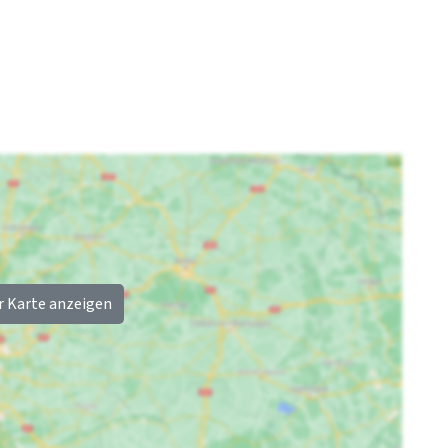
Hallenbad
: < 10 km
Bahnhof
: > 25 km
Golfplatz
: < 5 km
Rest
Kindereinrichtungen
r Karte anzeigen
Jetzt nur noch 25 %
Kinderbetten
: 5
Anzahlung
Kinderstuhl
: 5
Laufstall
: 0