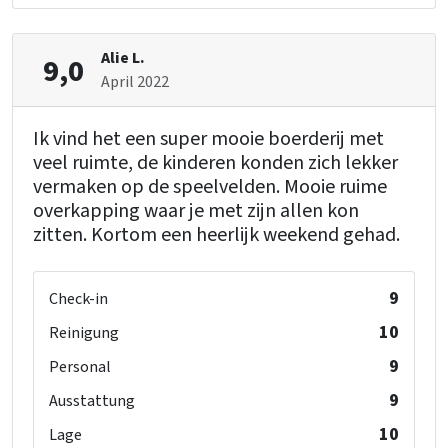
Rest
Fahrrad- und Mountainbike-Strecken
Alie L.
9,0
April 2022
Einrichtung (Innen)
Kinderbetten
: 1
Ik vind het een super mooie boerderij met
Kinderstuhl
: 1
veel ruimte, de kinderen konden zich lekker
Laufstall
: 1
vermaken op de speelvelden. Mooie ruime
overkapping waar je met zijn allen kon
zitten. Kortom een heerlijk weekend gehad.
9
Check-in
10
Reinigung
9
Personal
9
Ausstattung
10
Lage