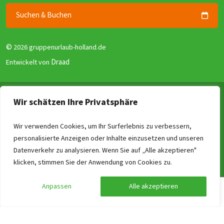
Suchen & Buchen
©
2026 gruppenurlaub-holland.de
Draad
Entwickelt von
Allgemeine Geschäftsbedingungen
Wir schätzen Ihre Privatsphäre
Datenschutzerklärung
Garantie für Gruppenunterkünfte (GGG)
Wir verwenden Cookies, um Ihr Surferlebnis zu verbessern,
personalisierte Anzeigen oder Inhalte einzusetzen und unseren
Disclaimer
Datenverkehr zu analysieren. Wenn Sie auf „Alle akzeptieren"
Reviewrichtlinien
Vergleichen
Löschen
0
/4
klicken, stimmen Sie der Anwendung von Cookies zu.
Impressum
Anpassen
Alle akzeptieren
Preis berechnen