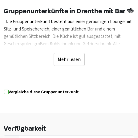
Gruppenunterkünfte in Drenthe mit Bar 🍻
. Die Gruppenunterkunft besteht aus einer geräumigen Lounge mit
Sitz- und Speisebereich, einer gemütlichen Bar und einem
gemütlichen Sitzbereich. Die Küche ist gut ausgestattet, mit
Geschirrspüler, großem Kühlschrank und Gefrierschrank. Alle
Zimmer werden durch Zentralheizung, digitales Fernsehen und
WLAN beheizt. Du wirst in zwei großen Schlafsälen mit insgesamt
Mehr lesen
38 Betten schlafen, verteilt auf das zentrale Gebäude. Für größere
Gruppen ist es möglich, auf maximal 60–66 Personen zu erweitern,
indem komfortable Safarizelte und luxuriöse Blockhütten mit
privaten sanitären Einrichtungen gebucht werden. Draußen wartet
Vergleiche diese Gruppenunterkunft
eine überdachte Terrasse mit Grill und Blick auf das 2000 m² große
Spielfeld. Zusätzliche Indoor-Einrichtungen wie Tischtennis,
Tischfußball und ein Fußballspiel sorgen auch bei schlechtem
Wetter für Unterhaltung. Transport mit Planwagen oder Traktor
kann auf Anfrage organisiert werden, ideal für Gruppen, die nicht
Verfügbarkeit
auf öffentliche Verkehrsmittel angewiesen sind. Bringen Sie Ihren