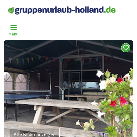
Home
Niederlande
Drenthe
Zwiggelte
Zgt-2038
>
>
>
>
Menu
Alle Bilder anzeigen