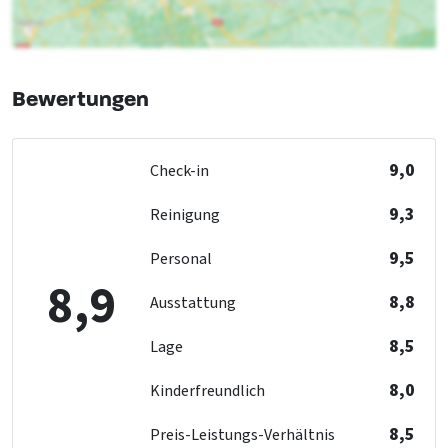
Etagenbett
: 19
Allgemeine Daten
zahl der Personen
: 38
Bewertungen
Exklusiv für eine Gruppe
Haustiere erlaubt
Schlafzimmer mit eigenem Badezimmer
9,0
Check-in
Entfernungen zu
9,3
Reinigung
Entfernung zum Restaurant (km)
: < 5 km
Bushaltestelle
: < 5 km
9,5
Personal
Einkaufsmöglichkeiten
: < 5 km
8,9
Freizeitgewässer (km)
: < 5 km
8,8
Ausstattung
Golfplatz
: < 5 km
Sauna (km)
: < 5 km
8,5
Lage
Hallenbad
: < 10 km
8,0
Kinderfreundlich
Bahnhof
: < 10 km
Stadt und Dorfzentrum
: < 1 km
8,5
Preis-Leistungs-Verhältnis
Wald & Heide
: < 0,5 km