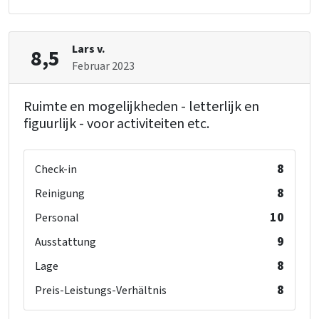
Barrierefreiheit
Geeignet für Rollstuhlfahrer
Lars v.
8,5
Februar 2023
Küche
Küchenboden
: Plavuizen
Ruimte en mogelijkheden - letterlijk en
Kühlschrank
figuurlijk - voor activiteiten etc.
Anzahl der Kochplatten
: 6
Art des Herds
: Gas
Anzahl der Kühlschränke
: 2
8
Check-in
Backofen
8
Reinigung
Gefrierschrank
10
Personal
Geschirrspüler
Mikrowelle
9
Ausstattung
8
Lage
Schlafzimmer
Bett
: 38
8
Preis-Leistungs-Verhältnis
Schlafzimmer
: 2