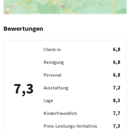
Küchenboden
: Plavuizen
Art des Herds
: Gas
Badezimmer 2
Kühlschrank
Dusche
: 1
Anzahl der Kochplatten
: 6
Toilette
: 1
Bewertungen
Backofen
Waschbecken
: 1
Geschirrspüler
Mikrowelle
6,8
Check-in
Badezimmer 3
Behindertenbad
: 1
Schlafzimmer
6,8
Reinigung
Bett
: 48
Schlafzimmer
: 15
6,8
Etage 1
Personal
7,3
Schlafzimmer 07
Kindereinrichtungen
7,2
Ausstattung
Einzelbett
: 2
Kinderstuhl
: 0
8,3
Lage
Laufstall
: 0
Schlafzimmer 08
7,7
Kinderfreundlich
Einzelbett
: 2
7,3
Preis-Leistungs-Verhältnis