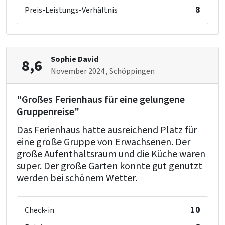
Schlafzimmer 13
8
Preis-Leistungs-Verhältnis
Waschbecken
: 1
Etagenbett
: 2
Schlafzimmer 14
Sophie David
8,6
Waschbecken
: 1
November 2024
, Schöppingen
Etagenbett
: 1
Einzelbett
: 1
"Großes Ferienhaus für eine gelungene
Gruppenreise"
Schlafzimmer 15
Das Ferienhaus hatte ausreichend Platz für
Waschbecken
: 1
eine große Gruppe von Erwachsenen. Der
Einzelbett
: 2
große Aufenthaltsraum und die Küche waren
super. Der große Garten konnte gut genutzt
werden bei schönem Wetter.
Badezimmer 4
Dusche
: 1
Toilette
: 1
10
Check-in
Waschbecken
: 1