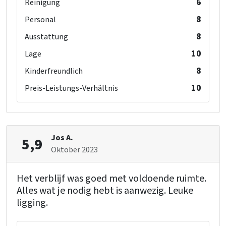
6
Reinigung
8
Personal
Badezimmer 5
8
Ausstattung
Dusche
: 1
Toilette
: 1
10
Lage
Waschbecken
: 1
8
Kinderfreundlich
10
Preis-Leistungs-Verhältnis
Jos A.
5,9
Oktober 2023
Het verblijf was goed met voldoende ruimte.
Alles wat je nodig hebt is aanwezig. Leuke
ligging.