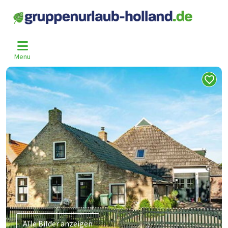
Home
Niederlande
Ameland
Ballum
Amd-484
>
>
>
>
Menu
Alle Bilder anzeigen