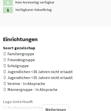
und kleine Geschäfte runden Ihren Aufenthalt ab. Kurz gesagt: ein
Kein Anreisetag verfügbar
Ort, an dem Natur, Kultur und Entspannung Hand in Hand gehen.
Verfügbarer Ankunftstag
Einrichtungen
Soort gezelschap
Familiengruppe
Freundesgruppe
Schulgruppe
Jugendlichen <30 Jahren nicht erlaubt
Jugendlichen <35 Jahren nicht erlaubt
Vereine - In Absprache
Männergruppe - In Absprache
Lage Unterkunft
Nordseeinseln Holland
Weiterlesen