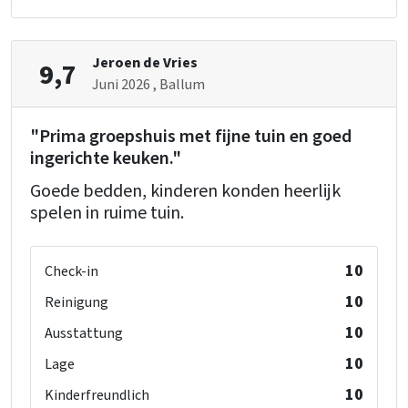
Schlafzimmer 09
Einzelbett
: 2
Jeroen de Vries
9,7
Juni 2026
, Ballum
Schlafzimmer 10
Waschbecken
: 1
"Prima groepshuis met fijne tuin en goed
Einzelbett
: 2
ingerichte keuken."
Goede bedden, kinderen konden heerlijk
Schlafzimmer 11
spelen in ruime tuin.
Waschbecken
: 1
Einzelbett
: 2
10
Check-in
10
Reinigung
Schlafzimmer 12
Waschbecken
: 1
10
Ausstattung
Einzelbett
: 3
10
Lage
10
Kinderfreundlich