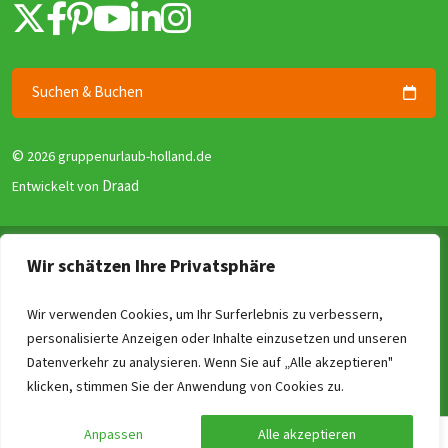
Suchen & Buchen
©
2026 gruppenurlaub-holland.de
Draad
Entwickelt von
Allgemeine Geschäftsbedingungen
Wir schätzen Ihre Privatsphäre
Datenschutzerklärung
Garantie für Gruppenunterkünfte (GGG)
Wir verwenden Cookies, um Ihr Surferlebnis zu verbessern,
personalisierte Anzeigen oder Inhalte einzusetzen und unseren
Disclaimer
Datenverkehr zu analysieren. Wenn Sie auf „Alle akzeptieren"
Reviewrichtlinien
Vergleichen
Löschen
0
/4
klicken, stimmen Sie der Anwendung von Cookies zu.
Impressum
Anpassen
Alle akzeptieren
Preis berechnen