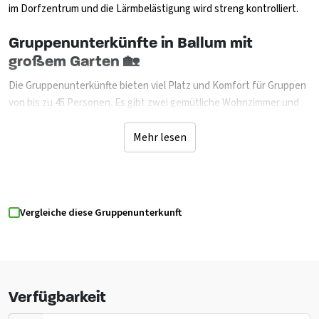
im Dorfzentrum und die Lärmbelästigung wird streng kontrolliert.
Gruppenunterkünfte in Ballum mit
großem Garten 🏡
Die Gruppenunterkünfte bieten viel Platz und Komfort für Gruppen
von bis zu 45 Personen. Es gibt zwei gemütliche Wohnzimmer und
eine voll ausgestattete Küche, in der man zusammen kochen kann.
Bevorzugst du Bequemlichkeit? Auch eine Mahlzeitenlieferung ist
Mehr lesen
möglich. Im Erdgeschoss befinden sich 6 Schlafzimmer, Duschen
und Toiletten sowie angepasste sanitäre Einrichtungen für Gäste
mit Behinderungen. Im Erdgeschoss gibt es weitere 9 Schlafzimmer
mit gemeinsamen sanitären Einrichtungen. Alle Zimmer verfügen
Vergleiche diese Gruppenunterkunft
über ein eigenes Waschbecken, und sowohl Einzelbetten als auch
Etagenbetten stehen zur Verfügung. Der sehr großzügige Garten
macht dieses Haus besonders attraktiv für Familien und Gruppen
mit Kindern. Es gibt reichlich Platz für Sport und Spiele, und
Spielplatzgeräte sorgen für zusätzliche Unterhaltung. Mit nur 2500
Verfügbarkeit
Metern Entfernung findet man den breiten Strand, an dem Jung