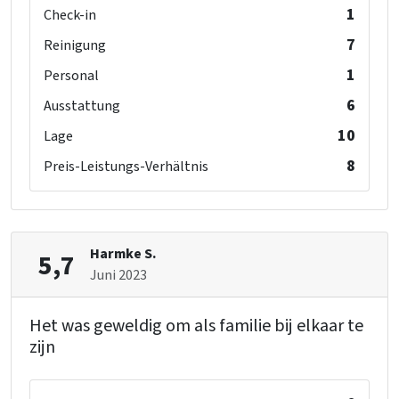
1
Check-in
7
Reinigung
1
Personal
6
Ausstattung
10
Lage
8
Preis-Leistungs-Verhältnis
Harmke S.
5,7
Juni 2023
Het was geweldig om als familie bij elkaar te
zijn