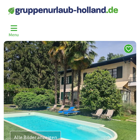
Home
Italien
Lombardije
Sirtori
Sir-2544-G
>
>
>
>
Menu
Alle Bilder anzeigen