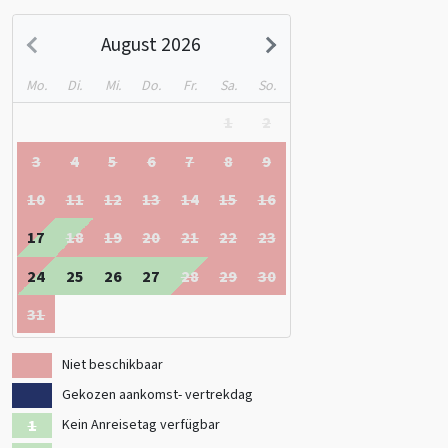
km von der Unterkunft entfernt.Sehen Sie sich auch die
anderende/gruppenunterkuenfte/italien“>Gruppenunterkünfte in
August 2026
Italien an
Mo.
Di.
Mi.
Do.
Fr.
Sa.
So.
1
2
3
4
5
6
7
8
9
10
11
12
13
14
15
16
17
18
19
20
21
22
23
24
25
26
27
28
29
30
31
Niet beschikbaar
Gekozen aankomst- vertrekdag
Kein Anreisetag verfügbar