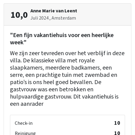
Backofen
Gefrierschrank
Anne Marie van Leent
10,0
Geschirrspüler
Juli 2024
, Amsterdam
Mikrowelle
"Een fijn vakantiehuis voor een heerlijke
Schlafzimmer
week"
Bett
: 11
We zijn zeer tevreden over het verblijf in deze
Schlafzimmer
: 5
villa. De klassieke villa met royale
slaapkamers, meerdere badkamers, een
Wellness
serre, een prachtige tuin met zwembad en
Privater Außenpool
patio’s is ons heel goed bevallen. De
Außenpool
gastvrouw was een betrokken en
hulpvaardige gastvrouw. Dit vakantiehuis is
Kindereinrichtungen
een aanrader
Kinderbetten
: 1
Kinderstuhl
: 1
Laufstall
: 1
10
Check-in
10
Reinigung