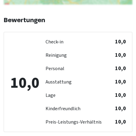
Entfernung zum Restaurant (km)
: < 1 km
Badezimmer 3
Einkaufsmöglichkeiten
: < 25 km
Waschbecken
: 1
Bewertungen
Stadt und Dorfzentrum
: < 1 km
Toilette
: 1
Bushaltestelle
: < 5 km
Bad
: 1
Hallenbad
: < 10 km
10,0
Check-in
Bahnhof
: < 10 km
Golfplatz
: > 25 km
10,0
Reinigung
Entfernung zum Skilift (km)
: > 25 km
Entfernung zum Skibus (km)
: > 25 km
10,0
Personal
10,0
Barrierefreiheit
10,0
Ausstattung
Geeignet für Rollstuhlfahrer
10,0
Lage
Küche
10,0
Kinderfreundlich
Küchenboden
: Plavuizen
Anzahl der Kochplatten
: 4
10,0
Preis-Leistungs-Verhältnis
Kühlschrank
Art des Herds
: Gas