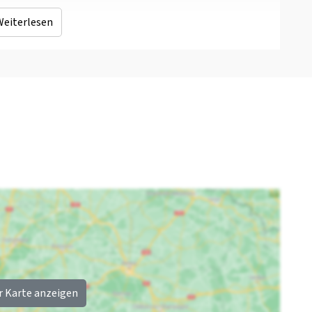
n
: <1km
Mikrowelle
Weiterlesen
Bahnhof
: <1km
Entfernung zum
Restaurant (km)
:
<1km
Freizeitgewässer
mer
: 1
(km)
: <2km
Wellness
Kinderen
%
Privater Außenpool
Kinderbed tegen
Whirlpool/Hottub
betaling
Sauna
Kinderbetten
: 2
Kinderstuhl
: 0
Laufstall
: 0
r Karte anzeigen