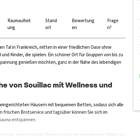
Raumaufteil
Stand
Bewertung
Frage
ung
ort
en
n?
 Tal in Frankreich, mitten in einer friedlichen Oase ohne
l und Kinder, die spielen. Ein schöner Ort für Gruppen von bis zu
spannung genießen möchten, ganz in der Nähe des lebendigen
he von Souillac mit Wellness und
v eingerichteten Häusern mit bequemen Betten, sodass sich alle
n frischen Brotservice und tagsüber können Sie sich im
 Sauna entspannen.
Terrassen, einen privaten Garten und einen umgebenden Wald von