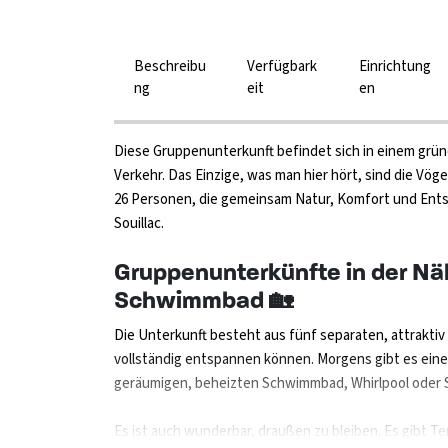
Beschreibu
Verfügbark
Einrichtung
ng
eit
en
Diese Gruppenunterkunft befindet sich in einem grünen
Verkehr. Das Einzige, was man hier hört, sind die Vöge
26 Personen, die gemeinsam Natur, Komfort und Ent
Souillac.
Gruppenunterkünfte in der Nä
Schwimmbad 🏡
Die Unterkunft besteht aus fünf separaten, attrakti
vollständig entspannen können. Morgens gibt es eine
geräumigen, beheizten Schwimmbad, Whirlpool oder
Es ist auch wunderbar, draußen zu bleiben. Es gibt 