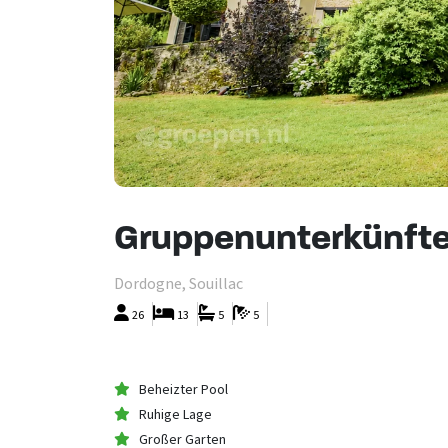
Gruppenunterkünfte
Dordogne, Souillac
26
13
5
5
Beheizter Pool
Ruhige Lage
Großer Garten