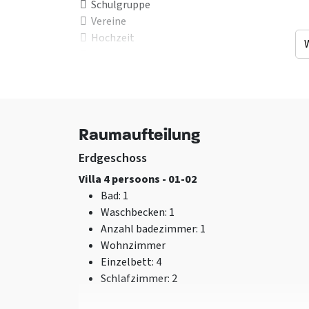
Schulgruppe
Vereine
Hochzeit
Junggesellenabschied
- In Absprache
Studierende - In
Absprache
Jugendliche unter 25
Raumaufteilung
Jahren
Erdgeschoss
Einrichtung (Innen)
Allgemeine Daten
Villa 4 persoons - 01-02
Brennholz zur
Die Betten sind im
Bad
: 1
Verfügung
gemacht.
Waschbecken
: 1
Wohnzimmer
Als Hochzeitslocat
Anzahl badezimmer
: 1
Smart tv
geeignet
Wohnzimmer
Zentralheizung
Bettwäsche inklusi
Einzelbett
: 4
WLAN
Badetücher inklusi
Schlafzimmer
: 2
Klimaanlage
Verpflegung mögli
Bar
Exklusiv für eine