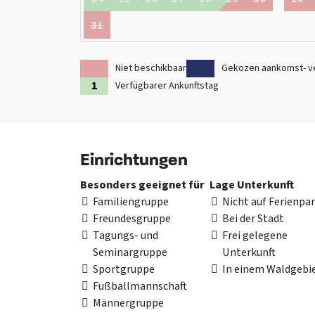
31
Niet beschikbaar
Gekozen aankomst- v
Verfügbarer Ankunftstag
Einrichtungen
Besonders geeignet für
Lage Unterkunft
Familiengruppe
Nicht auf Ferienpa
Freundesgruppe
Bei der Stadt
Tagungs- und
Frei gelegene
Seminargruppe
Unterkunft
Sportgruppe
In einem Waldgebi
Fußballmannschaft
Männergruppe