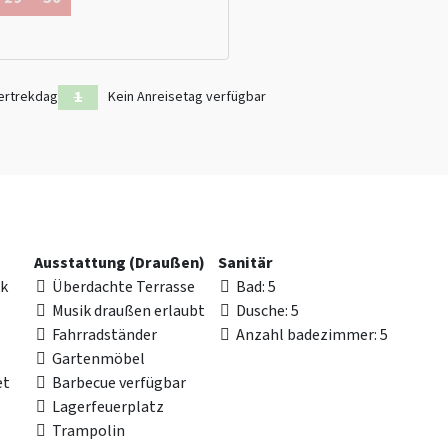
ertrekdag
Kein Anreisetag verfügbar
Ausstattung (Draußen)
Sanitär
rk
Überdachte Terrasse
Bad
: 5
Musik draußen erlaubt
Dusche
: 5
Fahrradständer
Anzahl badezimmer
: 5
Gartenmöbel
et
Barbecue verfügbar
Lagerfeuerplatz
Trampolin