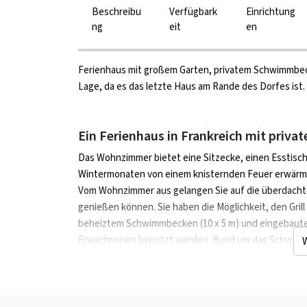
Beschreibu
Verfügbark
Einrichtung
ng
eit
en
Ferienhaus mit großem Garten, privatem Schwimmbec
Lage, da es das letzte Haus am Rande des Dorfes ist.
Ein Ferienhaus in Frankreich mit p
Das Wohnzimmer bietet eine Sitzecke, einen Esstisch,
Wintermonaten von einem knisternden Feuer erwärme
Vom Wohnzimmer aus gelangen Sie auf die überdachte 
genießen können. Sie haben die Möglichkeit, den Grill
beheiztem Schwimmbecken (10 x 5 m) und eingebautem
Erwachsenen benutzt werden. Rund um das Schwimmbe
Gemeinsam die Stadt Brantôme besuc