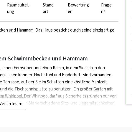
Raumaufteil
Stand
Bewertung
Frage
ung
ort
en
n?
ken und Hammam. Das Haus besticht durch seine einzigartige
rivatem Schwimmbecken und Hammam
 einen Fernseher und einen Kamin, in dem Sie sich in den
n lassen können. Hochstuhl und Kinderbett sind vorhanden
Terrasse, auf der Sie im Schatten eine köstliche Mahlzeit
 und die Tischtennisplatte zu benutzen. Ein großer Garten mit
 Whirlpool. Der Whirlpool darf aus Sicherheitsgründen nur von
cken finden Sie verschiedene Sitz- und Liegemöglichkeiten.
Weiterlesen
hen