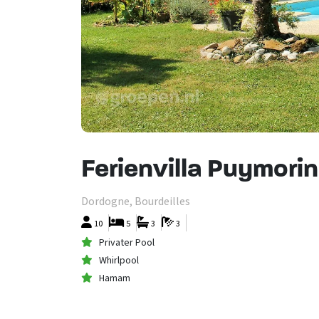
Ferienvilla Puymori
Dordogne, Bourdeilles
10
5
3
3
Privater Pool
Whirlpool
Hamam