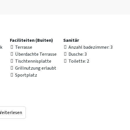
Faciliteiten (Buiten)
Sanitär
rk
Terrasse
Anzahl badezimmer
: 3
Überdachte Terrasse
Dusche
: 3
Tischtennisplatte
Toilette
: 2
Grillnutzung erlaubt
Sportplatz
Weiterlesen
Entfernungen zu
Barrierefreiheit
Stadt und
Geeignet für