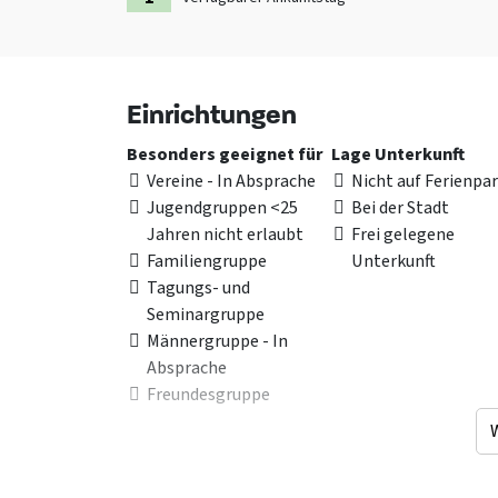
Einrichtungen
Besonders geeignet für
Lage Unterkunft
Vereine - In Absprache
Nicht auf Ferienpa
Jugendgruppen <25
Bei der Stadt
Jahren nicht erlaubt
Frei gelegene
Familiengruppe
Unterkunft
Tagungs- und
Seminargruppe
Männergruppe - In
Absprache
Freundesgruppe
Einrichtung (Innen)
Allgemeine Daten
Herd
: Openhaard
Exklusiv für eine