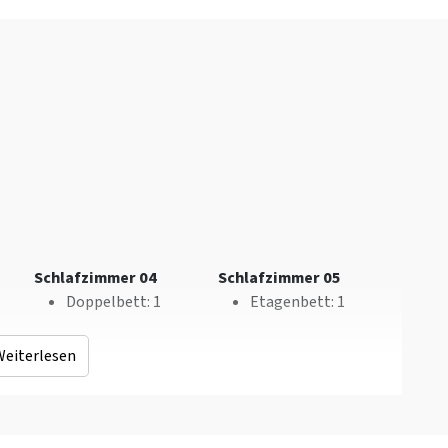
Dorfzentrum
: < 25 km
Rollstuhlfahrer
Rest
Wellness
Jetzt nur noch 25 %
Privater Außenpool
Anzahlung
Außenpool
Whirlpool/Hottub
Schlafzimmer 04
Schlafzimmer 05
Doppelbett
: 1
Etagenbett
: 1
Weiterlesen