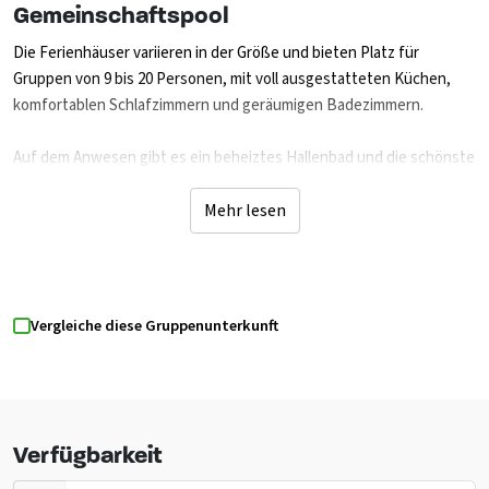
Gemeinschaftspool
Die Ferienhäuser variieren in der Größe und bieten Platz für
Gruppen von 9 bis 20 Personen, mit voll ausgestatteten Küchen,
komfortablen Schlafzimmern und geräumigen Badezimmern.
Auf dem Anwesen gibt es ein beheiztes Hallenbad und die schönste
Sonnenterrasse der Region, ausgestattet mit stilvollen
Gartenmöbeln und einem Grill. Das Anwesen bietet viele
Mehr lesen
Möglichkeiten zur Entspannung: Spielen Sie eine Partie Pétanque
unter freiem Himmel, nehmen Sie ein erfrischendes Bad im
Gemeinschaftspool oder reservieren Sie den Whirlpool für einen
Moment der puren Entspannung. Für die Kinder gibt es im Hangar
Vergleiche diese Gruppenunterkunft
einen Indoor-Spielbereich, so dass es bei jedem Wetter viel Spaß
gibt.
Diese Immobilie befindet sich auf einem Anwesen mit 3
Ferienhäusern, die einzeln oder zusammen gemietet werden
Verfügbarkeit
können.