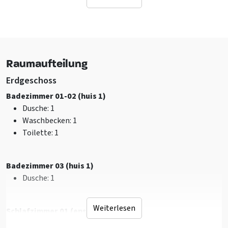
Sonstiges Haus auf dem Land
Ländlich
Bei der Stadt
In der Nähe eines Flusses/Bachs
Raumaufteilung
Küche
Terrasse
Erdgeschoss
Schaukel
Badezimmer 01-02 (huis 1)
Rutschbahn
Dusche
: 1
Fahrradständer
Waschbecken
: 1
Gartenmöbel
Toilette
: 1
Elektrische Ladesäule
Grillnutzung erlaubt
Sportplatz
Badezimmer 03 (huis 1)
Trampolin
Dusche
: 1
Sanitär
Weiterlesen
Schlafzimmer 01 (ensuite) (huis 2)
Dusche
: 16
Dusche
: 1
Waschbecken
: 19