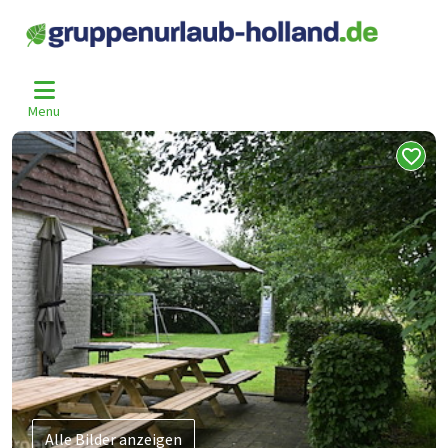
Home
Belgien
West-Vlaanderen
Poperinge
Pop-3955
>
>
>
>
Menu
Alle Bilder anzeigen