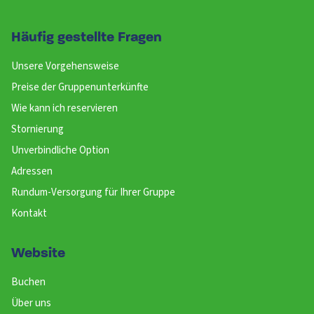
Schlafzimmer 07-08 (ensuite) (huis 3)
Dusche
: 1
Häufig gestellte Fragen
Waschbecken
: 1
Toilette
: 1
Unsere Vorgehensweise
Doppelbett
: 1
Preise der Gruppenunterkünfte
Einzelbett
: 2
Wie kann ich reservieren
Stornierung
Unverbindliche Option
Adressen
Rundum-Versorgung für Ihrer Gruppe
Kontakt
Website
Buchen
Über uns