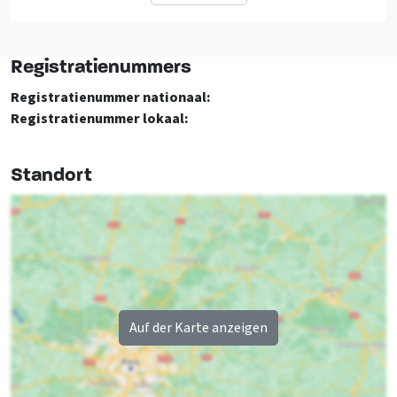
Badezimmer 01
Anzahl badezimmer
: 2
Waschbecken
: 2
Toilette
: 1
Einrichtung (Innen)
Registratienummers
Behindertendusche
: 1
WLAN
Registratienummer nationaal:
Waschmaschine
Registratienummer lokaal:
Fernsehen
Toilette 01
Trockner
Waschbecken
: 1
Standort
Betten
Etage 1
Etagenbett
: 1
1-Bett-Schlafsofa
: 1
Schlafzimmer 03
Doppelbett
: 0
Dusche
: 1
Einzelbett
: 8
Waschbecken
: 1
Etagenbett
: 1
Allgemeine Daten
Einzelbett
: 2
Auf der Karte anzeigen
Als Hochzeitslocation geeignet
zahl der Personen
: 12
Schlafzimmer 04
Ganzjährig geöffnet