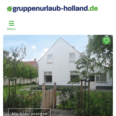
Home
Belgien
Antwerpen
Baarle-Hertog
Bhg-1646
>
>
>
>
Menu
Alle Bilder anzeigen