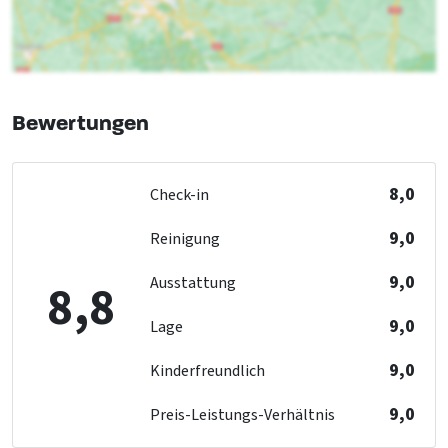
Einzelbett
: 2
Exklusiv für eine Gruppe
Haustiere erlaubt
Schlafzimmer 05 en 06
Entfernungen zu
Einzelbett
: 1
Wald & Heide
: < 5 km
Bewertungen
Entfernung zum Flughafen
: 25
Entfernung zum Restaurant (km)
: < 0,5 km
Badezimmer 02
Freizeitgewässer (km)
: > 25 km
Dusche
: 1
8,0
Check-in
Einkaufsmöglichkeiten
: < 1 km
Waschbecken
: 2
Stadt und Dorfzentrum
: < 1 km
Toilette
: 1
9,0
Reinigung
Bushaltestelle
: < 0,5 km
Bad
: 1
Hallenbad
: < 10 km
9,0
Ausstattung
8,8
Bahnhof
: < 25 km
Golfplatz
: < 10 km
9,0
Lage
9,0
Barrierefreiheit
Kinderfreundlich
Max. Anzahl der Rollstuhlfahrer
: 4
9,0
Preis-Leistungs-Verhältnis
Behindertendusche
: 1
Türbreite angepasst