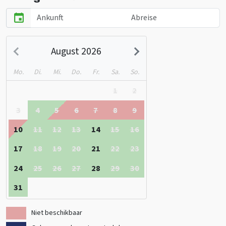
absolutes Muss, mit dem größten Spielplatz in Baarle-Nassau und
zahlreichen Attraktionen, darunter ein Lufttrampolin und eine
Seilbahn. Für Weinliebhaber ist der Weinberg Hof van Baarle ein
einzigartiger Ort, an dem Trauben sowohl auf niederländischem als
August 2026
auch auf belgischem Boden wachsen.
Mo.
Di.
Mi.
Do.
Fr.
Sa.
So.
1
2
3
4
5
6
7
8
9
10
11
12
13
14
15
16
17
18
19
20
21
22
23
24
25
26
27
28
29
30
31
Niet beschikbaar