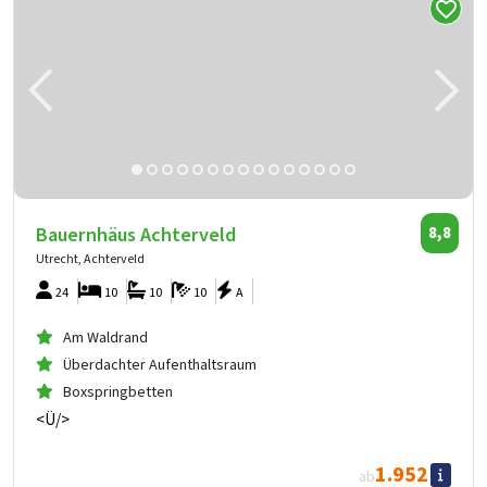
Bauernhäus Achterveld
8,8
Utrecht, Achterveld
24
10
10
10
A
Am Waldrand
Überdachter Aufenthaltsraum
Boxspringbetten
<Ü/>
1.952
ab