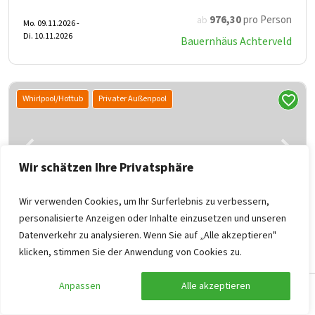
976
,30
pro Person
ab
Mo. 09.11.2026 -
Di. 10.11.2026
Bauernhäus Achterveld
Whirlpool/Hottub
Privater Außenpool
Wir schätzen Ihre Privatsphäre
Wir verwenden Cookies, um Ihr Surferlebnis zu verbessern,
personalisierte Anzeigen oder Inhalte einzusetzen und unseren
Datenverkehr zu analysieren. Wenn Sie auf „Alle akzeptieren"
Villa Montecassiano
klicken, stimmen Sie der Anwendung von Cookies zu.
Marche, Montecassiano
20
9
7
7
2
Anpassen
Alle akzeptieren
Suche anpassen
Suche anpassen
Filter anzeigen
Filter anzeigen
Padelplatz, Beachvolleyballfeld und Bouleplatz