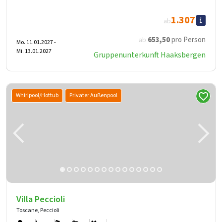
1.307
ab
653
,50
pro Person
ab
Mo. 11.01.2027 -
Mi. 13.01.2027
Gruppenunterkunft Haaksbergen
Whirlpool/Hottub
Privater Außenpool
Villa Peccioli
Toscane, Peccioli