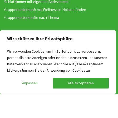
Schlafzimmer mit eigenem Badezimmer
Gruppenunterkunft mit Wellness in Holland finden
Gruppenunterkünfte nach Thema
Kontakt
Wir schätzen Ihre Privatsphäre
Alt-Heerdt 104
40549 Düsseldorf
Wir verwenden Cookies, um Ihr Surferlebnis zu verbessern,
personalisierte Anzeigen oder Inhalte einzusetzen und unseren
Deutschland
Datenverkehr zu analysieren. Wenn Sie auf „Alle akzeptieren"
+49 (0)211 93 67 02 11
klicken, stimmen Sie der Anwendung von Cookies zu.
(bereikbaar van 09:00 uur tot 17:00)
info@groepen.nl
Anpassen
Alle akzeptieren