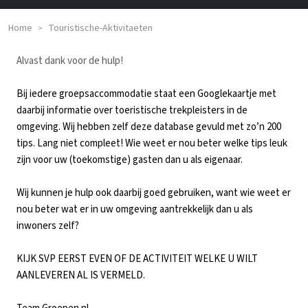
Home
Touristische-Aktivitaeten
>
Alvast dank voor de hulp!
Bij iedere groepsaccommodatie staat een Googlekaartje met
daarbij informatie over toeristische trekpleisters in de
omgeving. Wij hebben zelf deze database gevuld met zo’n 200
tips. Lang niet compleet! Wie weet er nou beter welke tips leuk
zijn voor uw (toekomstige) gasten dan u als eigenaar.
Wij kunnen je hulp ook daarbij goed gebruiken, want wie weet er
nou beter wat er in uw omgeving aantrekkelijk dan u als
inwoners zelf?
KIJK SVP EERST EVEN OF DE ACTIVITEIT WELKE U WILT
AANLEVEREN AL IS VERMELD.