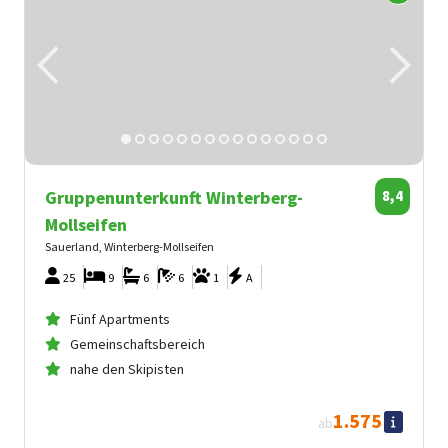
Gruppenunterkunft Winterberg-
8,4
Mollseifen
Sauerland, Winterberg-Mollseifen
25
9
6
6
1
A
Fünf Apartments
Gemeinschaftsbereich
nahe den Skipisten
1.575
ab