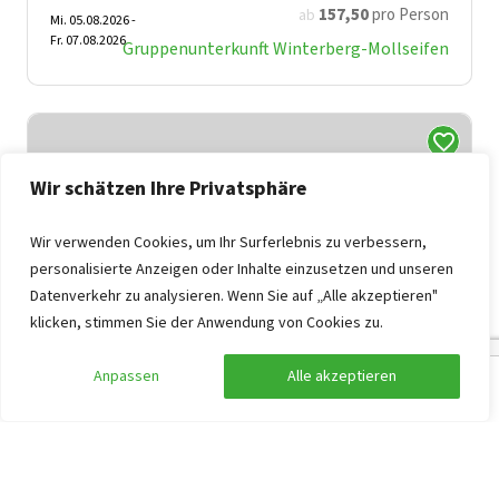
157
,50
pro Person
ab
Mi. 05.08.2026 -
Fr. 07.08.2026
Gruppenunterkunft Winterberg-Mollseifen
Wir schätzen Ihre Privatsphäre
Wir verwenden Cookies, um Ihr Surferlebnis zu verbessern,
personalisierte Anzeigen oder Inhalte einzusetzen und unseren
Datenverkehr zu analysieren. Wenn Sie auf „Alle akzeptieren"
klicken, stimmen Sie der Anwendung von Cookies zu.
Gruppenunterkunft Ammeldingen
8,1
Anpassen
Alle akzeptieren
Suche anpassen
Filter anzeigen
Eifel, Ammeldingen
39
16
12
11
2
Separates Spielzimmer