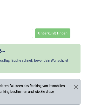
Unterkunft finden
..
sflug. Buche schnell, bevor dein Wunschziel
deren Faktoren das Ranking von Immobilien
Ranking bestimmen und wie Sie diese