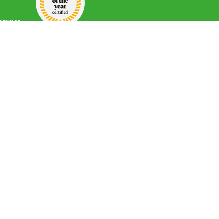
zimmer
in
a
Sicher online bezahlen mit
ter und
n
rmieren
Folgen Sie Gruppenurlaub-holland.de
über