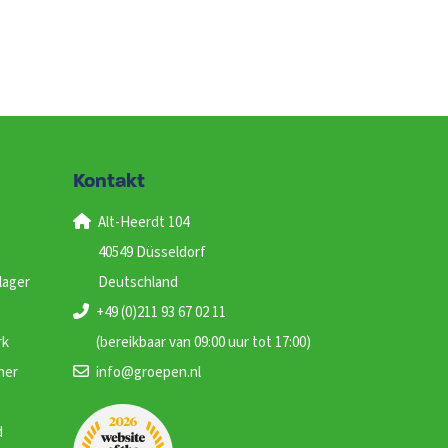
Kontakt
Alt-Heerdt 104
40549 Düsseldorf
lager
Deutschland
+49 (0)211 93 67 02 11
rk
(bereikbaar van 09:00 uur tot 17:00)
ner
info@groepen.nl
d