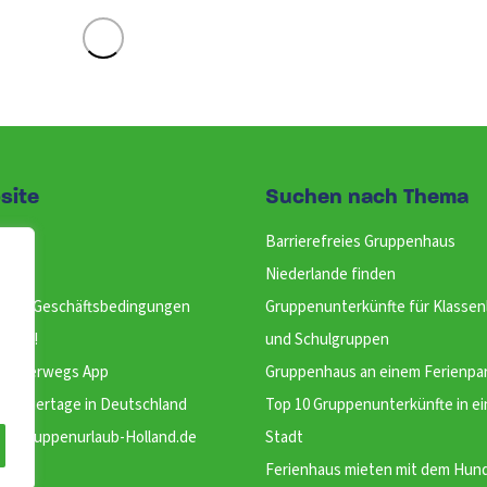
site
Suchen nach Thema
n
Barrierefreies Gruppenhaus
uns
Niederlande finden
meine Geschäftsbedingungen
Gruppenunterkünfte für Klassen
etter!
und Schulgruppen
Unterwegs App
Gruppenhaus an einem Ferienpa
 & Feiertage in Deutschland
Top 10 Gruppenunterkünfte in ei
at Gruppenurlaub-Holland.de
Stadt
Ferienhaus mieten mit dem Hun