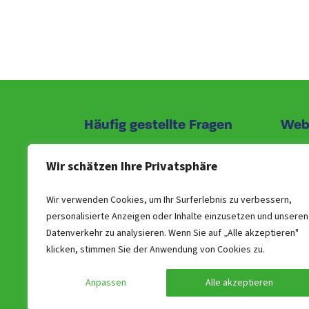
Häufig gestellte Fragen
Web
Unsere Vorgehensweise
Buche
Wir schätzen Ihre Privatsphäre
Preise der Gruppenunterkünfte
Über 
Wie kann ich reservieren
Allge
Wir verwenden Cookies, um Ihr Surferlebnis zu verbessern,
Stornierung
Newsl
personalisierte Anzeigen oder Inhalte einzusetzen und unseren
Datenverkehr zu analysieren. Wenn Sie auf „Alle akzeptieren"
Unverbindliche Option
ANWB 
klicken, stimmen Sie der Anwendung von Cookies zu.
Adressen
Ferien
Rundum-Versorgung für Ihrer Gruppe
Works 
Anpassen
Alle akzeptieren
Kontakt