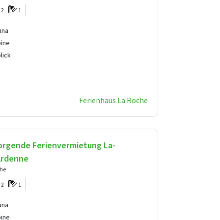
2
1
una
bine
lick
Ferienhaus La Roche
orgende Ferienvermietung La-
Ardenne
che
2
1
una
bine