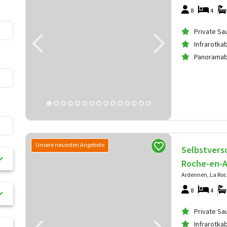
8
4
Private Sa
Infrarotka
Panoramab
Unsere neuesten Angebote
Selbstvers
Roche-en-
Ardennen, La Ro
8
4
Private Sa
Infrarotka