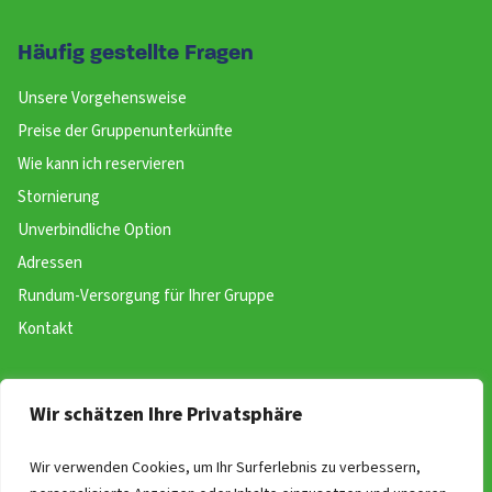
Häufig gestellte Fragen
Unsere Vorgehensweise
Preise der Gruppenunterkünfte
Wie kann ich reservieren
Stornierung
Unverbindliche Option
Adressen
Rundum-Versorgung für Ihrer Gruppe
Kontakt
Website
Wir schätzen Ihre Privatsphäre
Buchen
Wir verwenden Cookies, um Ihr Surferlebnis zu verbessern,
Über uns