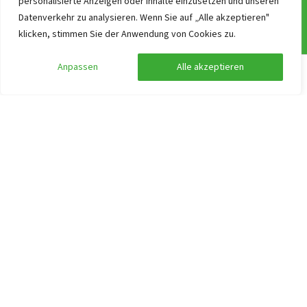
personalisierte Anzeigen oder Inhalte einzusetzen und unseren
Allgemeine Geschäftsbedingungen
Datenverkehr zu analysieren. Wenn Sie auf „Alle akzeptieren"
Newsletter!
klicken, stimmen Sie der Anwendung von Cookies zu.
ANWB Unterwegs App
Anpassen
Alle akzeptieren
Ferien & Feiertage in Deutschland
Suche anpassen
Filter anzeigen
Works at Gruppenurlaub-Holland.de
Suchen nach Thema
Barrierefreies Gruppenhaus Niederlande finden
Gruppenunterkünfte für Klassenlager und Schulgruppen
Gruppenhaus an einem Ferienpark
Top 10 Gruppenunterkünfte in einer Stadt
Ferienhaus mieten mit dem Hund
Große Ferienhäuser
Schlafzimmer mit eigenem Badezimmer
Gruppenunterkunft mit Wellness in Holland finden