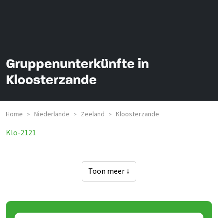
Gruppenunterkünfte in
Kloosterzande
Home
Niederlande
Zeeland
Kloosterzande
>
>
>
Klo-2121
Toon meer ↓