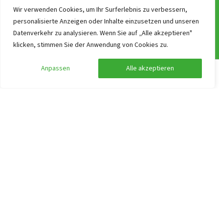
Buchen
Wir verwenden Cookies, um Ihr Surferlebnis zu verbessern,
personalisierte Anzeigen oder Inhalte einzusetzen und unseren
Über uns
Datenverkehr zu analysieren. Wenn Sie auf „Alle akzeptieren"
Allgemeine Geschäftsbedingungen
klicken, stimmen Sie der Anwendung von Cookies zu.
Newsletter!
ANWB Unterwegs App
Anpassen
Alle akzeptieren
Suche anpassen
Filter anzeigen
Ferien & Feiertage in Deutschland
Works at Gruppenurlaub-Holland.de
Suchen nach Thema
Barrierefreies Gruppenhaus Niederlande finden
Gruppenunterkünfte für Klassenlager und Schulgruppen
Gruppenhaus an einem Ferienpark
Top 10 Gruppenunterkünfte in einer Stadt
Ferienhaus mieten mit dem Hund
Große Ferienhäuser