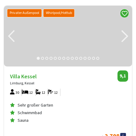
Privater Außenpool
Whirlpool/Hottub
Villa Kessel
9,1
Limburg, Kessel
30
12
12
12
Sehr großer Garten
Schwimmbad
Sauna