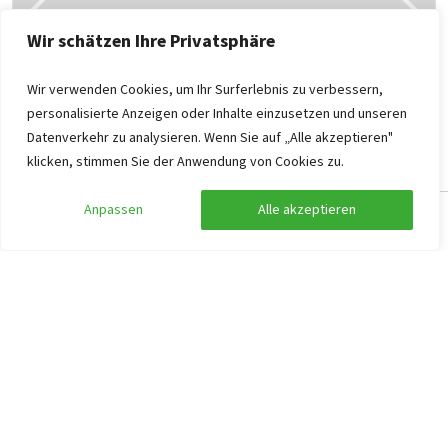
Wir schätzen Ihre Privatsphäre
Wir verwenden Cookies, um Ihr Surferlebnis zu verbessern,
personalisierte Anzeigen oder Inhalte einzusetzen und unseren
Datenverkehr zu analysieren. Wenn Sie auf „Alle akzeptieren"
Gruppenunterkunft Vollenhove
9,1
klicken, stimmen Sie der Anwendung von Cookies zu.
Overijssel, Vollenhove
30
10
10
10
Anpassen
Alle akzeptieren
Suche anpassen
Filter anzeigen
Am Rande des Campingplatzes
Swimmingpool
Der Nationalpark Weerribben liegt um die Ecke
2.324
ab
1.162
,35
pro Person
ab
Fr. 15.01.2027 -
So. 17.01.2027
Gruppenunterkunft Vollenhove