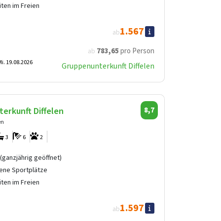
ten im Freien
1.567
ab
783
,65
pro Person
ab
i. 19.08.2026
Gruppenunterkunft Diffelen
erkunft Diffelen
8,7
en
3
6
2
(ganzjährig geöffnet)
ene Sportplätze
ten im Freien
1.597
ab