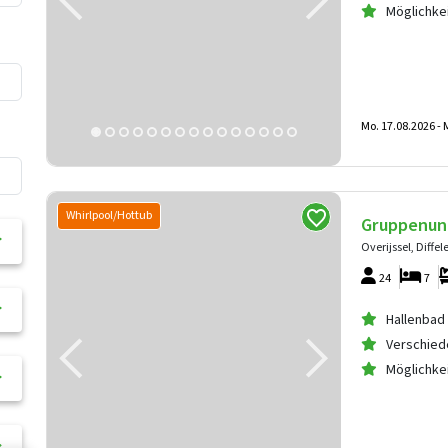
Möglichkei
Mo. 17.08.2026 -
M
Whirlpool/Hottub
Gruppenunt
Overijssel, Diffel
24
7
Hallenbad 
Verschied
Möglichkei