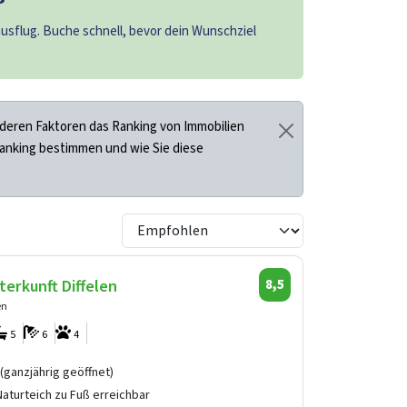
sflug. Buche schnell, bevor dein Wunschziel
deren Faktoren das Ranking von Immobilien
Ranking bestimmen und wie Sie diese
erkunft Diffelen
8,5
en
5
6
4
(ganzjährig geöffnet)
aturteich zu Fuß erreichbar