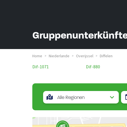
Gruppenunterkünfte 
Home
Niederlande
Overijssel
Diffelen
>
>
>
Dif-1071
Dif-880