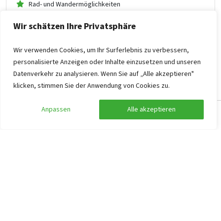
Rad- und Wandermöglichkeiten
Wir schätzen Ihre Privatsphäre
828
ab
414
,00
pro Person
ab
Wir verwenden Cookies, um Ihr Surferlebnis zu verbessern,
Fr. 06.11.2026 -
So. 08.11.2026
personalisierte Anzeigen oder Inhalte einzusetzen und unseren
Ferienhaus Ulestraten
Datenverkehr zu analysieren. Wenn Sie auf „Alle akzeptieren"
klicken, stimmen Sie der Anwendung von Cookies zu.
Anpassen
Alle akzeptieren
Suche anpassen
Filter anzeigen
Häufig gestellte Fragen
Unsere Vorgehensweise
Preise der Gruppenunterkünfte
Wie kann ich reservieren
Stornierung
Unverbindliche Option