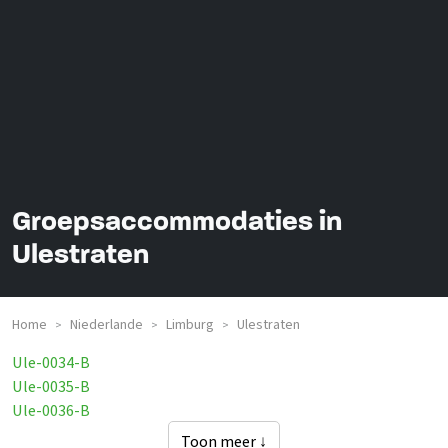
Groepsaccommodaties in
Ulestraten
Home
Niederlande
Limburg
Ulestraten
>
>
>
Ule-0034-B
Ule-0035-B
Ule-0036-B
Toon meer ↓