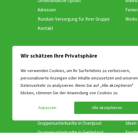
Unverbindliche Option
ANWB 
Adressen
Ferien
Rundum-Versorgung für Ihrer Gruppe
Works 
Kontakt
Wir schätzen Ihre Privatsphäre
Wir verwenden Cookies, um Ihr Surferlebnis zu verbessern,
personalisierte Anzeigen oder Inhalte einzusetzen und unseren
Datenverkehr zu analysieren. Wenn Sie auf „Alle akzeptieren"
Suchen nach Regio
Pau
klicken, stimmen Sie der Anwendung von Cookies zu.
Gruppenunterkünfte in Limburg
Woche
Anpassen
Alle akzeptieren
Gruppenunterkünfte in der Veluwe
Hollan
Gruppenunterkünfte in Overijssel
Ideen 
Gruppenunterkunfte in Gelderland
Sportg