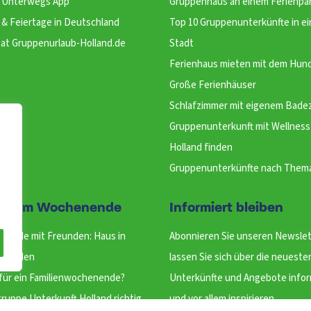
Unterwegs App
Gruppenhaus an einem Ferienpa
 & Feiertage in Deutschland
Top 10 Gruppenunterkünfte in ei
at Gruppenurlaub-Holland.de
Stadt
Ferienhaus mieten mit dem Hun
Große Ferienhäuser
Schlafzimmer mit eigenem Bade
Gruppenunterkunft mit Wellness 
Holland finden
Gruppenunterkünfte nach Them
se am Wochenende
Informiert bleiben
nende mit Freunden: Haus in
Abonnieren Sie unseren Newslet
d finden
lassen Sie sich über die neueste
für ein Familienwochenende?
Unterkünfte und Angebote info
ruppe Unterkunft Holland richtig
und vor allem inspirieren.