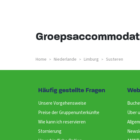
Groepsaccommodati
Home
Niederlande
Limburg
Susteren
>
>
>
Häufig gestellte Fragen
Web
Unsere Vorgehensweise
Buche
Preise der Gruppenunterkünfte
Über 
Wie kann ich reservieren
Allge
Stornierung
Newsl