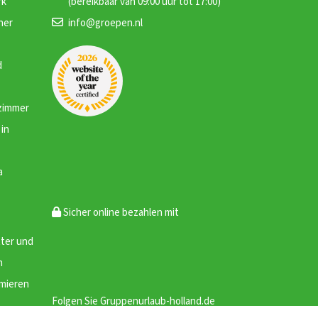
rk
(bereikbaar van 09:00 uur tot 17:00)
ner
info@groepen.nl
d
zimmer
in
a
Sicher online bezahlen mit
ter und
n
rmieren
Folgen Sie Gruppenurlaub-holland.de