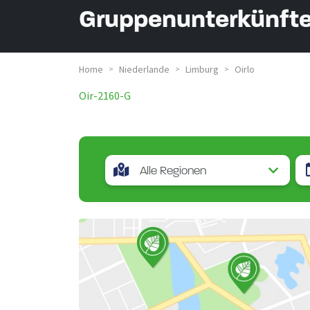
Gruppenunterkünfte 
Home
Niederlande
Limburg
Oirlo
>
>
>
Oir-2160-G