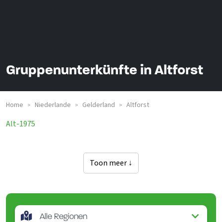
Gruppenunterkünfte in Altforst
Home
Niederlande
Gelderland
Altforst
>
>
>
Alt-1975
Toon meer ↓