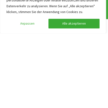
personalisierte Anzeigen oder Inhalte einzusetzen und unseren
Allgemeine Geschäftsbedingungen
Datenverkehr zu analysieren. Wenn Sie auf „Alle akzeptieren"
Newsletter!
klicken, stimmen Sie der Anwendung von Cookies zu.
ANWB Unterwegs App
Anpassen
Alle akzeptieren
Ferien & Feiertage in Deutschland
Suche anpassen
Filter anzeigen
Works at Gruppenurlaub-Holland.de
Suchen nach Thema
Barrierefreies Gruppenhaus Niederlande finden
Gruppenunterkünfte für Klassenlager und Schulgruppen
Gruppenhaus an einem Ferienpark
Top 10 Gruppenunterkünfte in einer Stadt
Ferienhaus mieten mit dem Hund
Große Ferienhäuser
Schlafzimmer mit eigenem Badezimmer
Gruppenunterkunft mit Wellness in Holland finden