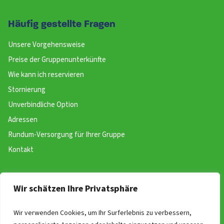
Häufig gestellte Fragen
Unsere Vorgehensweise
Preise der Gruppenunterkünfte
Wie kann ich reservieren
Stornierung
Unverbindliche Option
Adressen
Rundum-Versorgung für Ihrer Gruppe
Kontakt
Website
Wir schätzen Ihre Privatsphäre
Buchen
Wir verwenden Cookies, um Ihr Surferlebnis zu verbessern,
Über uns