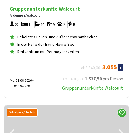
Gruppenunterkünfte Walcourt
Ardennen, Walcourt
22
11
10
9
2
B
Beheiztes Hallen- und Außenschwimmbecken
In der Nähe der Eau d'Heure-Seen
Reitzentrum mit Reitmöglichkeiten
3.055
ab
3.340
,00
1.527
,50
pro Person
ab
1.670
,00
Mo. 31.08.2026 -
Fr. 04.09.2026
Gruppenunterkünfte Walcourt
Whirlpool/Hottub