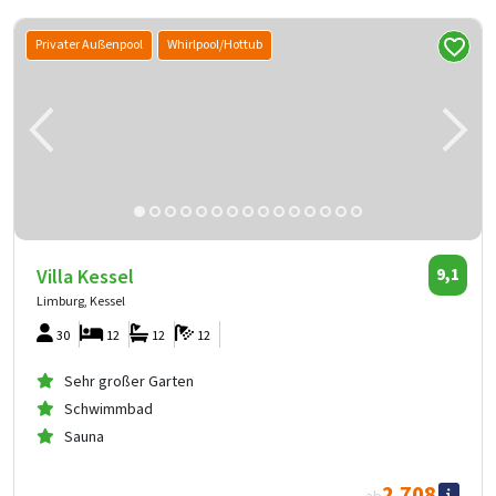
Privater Außenpool
Whirlpool/Hottub
Villa Kessel
9,1
Limburg, Kessel
30
12
12
12
Sehr großer Garten
Schwimmbad
Sauna
2.708