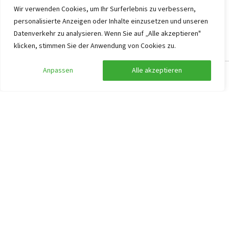
Wir verwenden Cookies, um Ihr Surferlebnis zu verbessern,
Bauernhäus Groot Agelo
9,3
personalisierte Anzeigen oder Inhalte einzusetzen und unseren
Overijssel, Groot agelo
Datenverkehr zu analysieren. Wenn Sie auf „Alle akzeptieren"
klicken, stimmen Sie der Anwendung von Cookies zu.
16
8
2
2
Mit Holz beheizter Whirlpool
Anpassen
Alle akzeptieren
Suche anpassen
Filter anzeigen
Sauna und Wellnessraum
zahlreiche Spieloptionen
2.377
ab
1.188
,50
pro Person
ab
Fr. 04.12.2026 -
So. 06.12.2026
Bauernhäus Groot Agelo