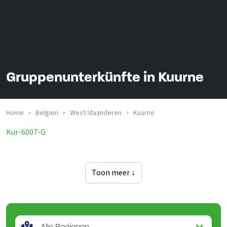
Gruppenunterkünfte in Kuurne
Home
Belgien
West-Vlaanderen
Kuurne
>
>
>
Kur-6007-G
Toon meer ↓