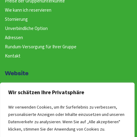
Preise der Gruppenunterkünfte
Wie kann ich reservieren
Stornierung
Unverbindliche Option
Adressen
Rundum-Versorgung für Ihrer Gruppe
Kontakt
Website
Buchen
Wir schätzen Ihre Privatsphäre
Über uns
Allgemeine Geschäftsbedingungen
Wir verwenden Cookies, um Ihr Surferlebnis zu verbessern,
Newsletter!
personalisierte Anzeigen oder Inhalte einzusetzen und unseren
Datenverkehr zu analysieren. Wenn Sie auf „Alle akzeptieren"
ANWB Unterwegs App
klicken, stimmen Sie der Anwendung von Cookies zu.
Ferien & Feiertage in Deutschland